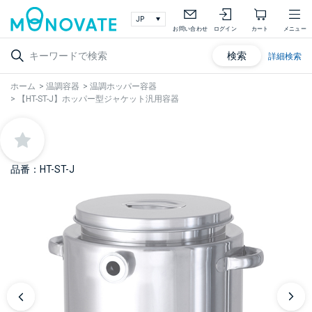
お問い合わせ
ログイン
カート
メニュー
検索
詳細検索
ホーム
>
温調容器
>
温調ホッパー容器
>
【HT-ST-J】ホッパー型ジャケット汎用容器
品番：HT-ST-J