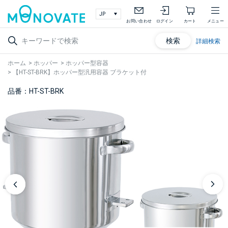
お問い合わせ
ログイン
カート
メニュー
検索
詳細検索
ホーム
>
ホッパー
>
ホッパー型容器
>
【HT-ST-BRK】ホッパー型汎用容器 ブラケット付
品番：HT-ST-BRK