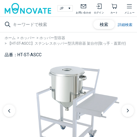
お問い合わせ
ログイン
カート
メニュー
検索
詳細検索
ホーム
>
ホッパー
>
ホッパー型容器
>
【HT-ST-ASCC】ステンレスホッパー型汎用容器 架台付(取っ手・蓋置付)
品番：HT-ST-ASCC