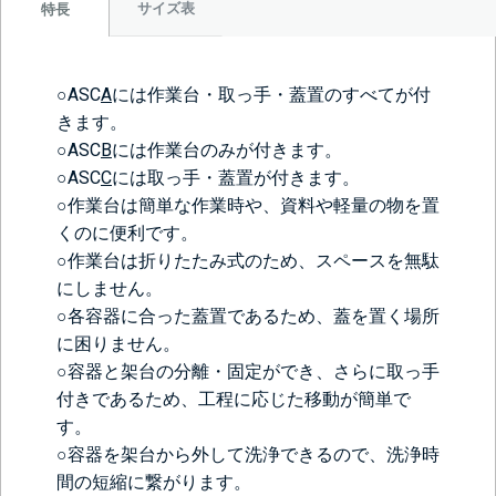
サイズ表
特長
○ASC
A
には作業台・取っ手・蓋置のすべてが付
きます。
○ASC
B
には作業台のみが付きます。
○ASC
C
には取っ手・蓋置が付きます。
○作業台は簡単な作業時や、資料や軽量の物を置
くのに便利です。
○作業台は折りたたみ式のため、スペースを無駄
にしません。
○各容器に合った蓋置であるため、蓋を置く場所
に困りません。
○容器と架台の分離・固定ができ、さらに取っ手
付きであるため、工程に応じた移動が簡単で
す。
○容器を架台から外して洗浄できるので、洗浄時
間の短縮に繋がります。