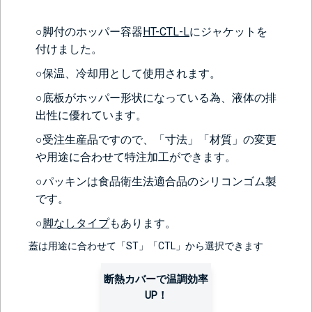
○脚付のホッパー容器
HT-CTL-L
にジャケットを
付けました。
○保温、冷却用として使用されます。
○底板がホッパー形状になっている為、液体の排
出性に優れています。
○受注生産品ですので、「寸法」「材質」の変更
や用途に合わせて特注加工ができます。
○パッキンは食品衛生法適合品のシリコンゴム製
です。
○
脚なしタイプ
もあります。
蓋は用途に合わせて「ST」「CTL」から選択できます
断熱カバーで温調効率
UP！