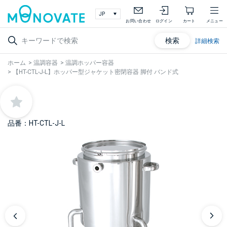
お問い合わせ
ログイン
カート
メニュー
検索
詳細検索
ホーム
>
温調容器
>
温調ホッパー容器
>
【HT-CTL-J-L】ホッパー型ジャケット密閉容器 脚付 バンド式
品番：HT-CTL-J-L