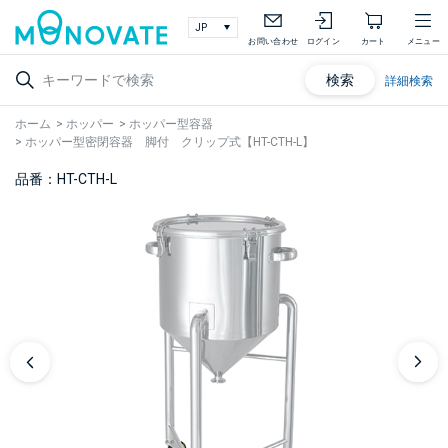
お問い合わせ
ログイン
カート
メニュー
検索
詳細検索
ホーム
>
ホッパー
>
ホッパー型容器
>
ホッパー型密閉容器 脚付 クリップ式【HT-CTH-L】
品番：HT-CTH-L