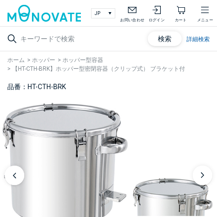
お問い合わせ
ログイン
カート
メニュー
検索
詳細検索
ホーム
>
ホッパー
>
ホッパー型容器
>
【HT-CTH-BRK】ホッパー型密閉容器（クリップ式） ブラケット付
品番：HT-CTH-BRK