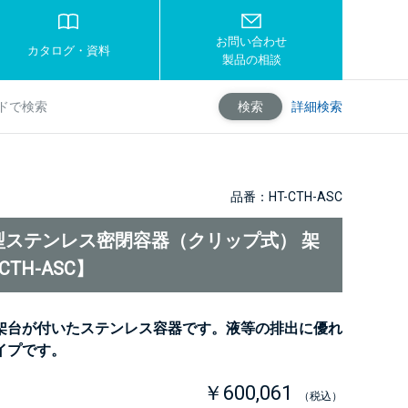
お問い合わせ
カタログ・資料
製品の相談
詳細検索
検索
品番：HT-CTH-ASC
型ステンレス密閉容器（クリップ式） 架
CTH-ASC】
架台が付いたステンレス容器です。液等の排出に優れ
イプです。
￥600,061
（税込）