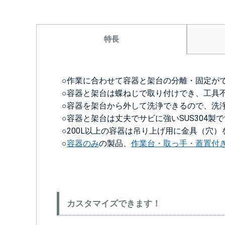
特長
○作業に合わせて容器と架台の分離・固定が
○容器と架台は蝶ねじで取り付けでき、工具
○容器を架台から外して洗浄できるので、洗
○容器と架台は丈夫でサビに強いSUS304製
○200L以上の容器は吊り上げ用に金具（穴
○
容器のみ
の製品、
作業台・取っ手・蓋置付
カスタマイズできます！