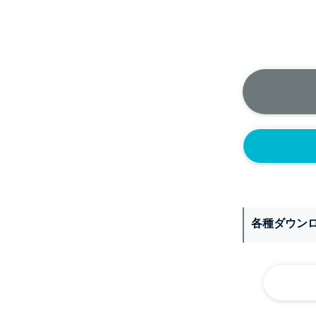
正面側の上部
ニップル
1/4’(+2
ソケット
1/4’(+2
ヘルール
1S’(+22
なし
各種ダウン