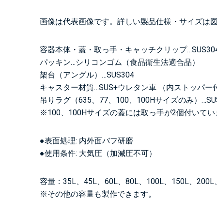
画像は代表画像です。詳しい製品仕様・サイズは
容器本体・蓋・取っ手・キャッチクリップ…SUS30
パッキン…シリコンゴム（食品衛生法適合品）
架台（アングル）…SUS304
キャスター材質…SUS+ウレタン車 （内ストッパー
吊りラグ（635、77、100、100Hサイズのみ）…SUS
※100、100Hサイズの蓋には取っ手が2個付いて
●表面処理: 内外面バフ研磨
●使用条件: 大気圧（加減圧不可）
容量：35L、45L、60L、80L、100L、150L、200L、
※その他の容量も製作できます。