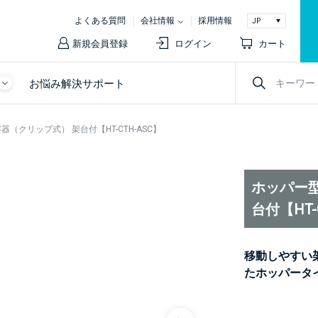
よくある質問
会社情報
採用情報
新規会員登録
ログイン
カート
お悩み解決サポート
（クリップ式） 架台付【HT-CTH-ASC】
ホッパー
台付【HT-
移動しやすい
たホッパータ