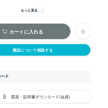
もっと見る
にノズルをつける
ニップル
ニップル
2440円)
3/8’(+22440円)
1/2’(+22440円)
カートに入れる
ソケット
ソケット
2440円)
3/8’(+22440円)
1/2’(+22440円)
ヘルール
ヘルール
440円)
1.5S’(+22440円)
2S’(+23100円)
製品について相談する
ロード
図面・証明書ダウンロード(会員)