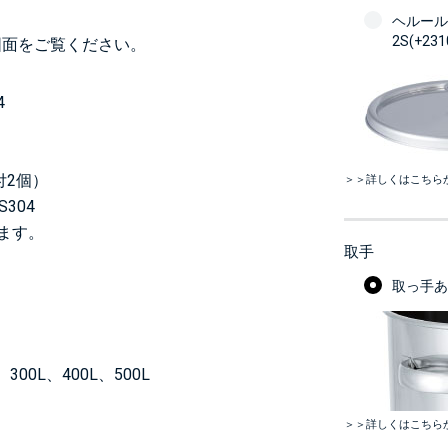
ヘルール
2S(+23
図面をご覧ください。
4
付2個）
＞＞詳しくはこちら
304
います。
取手
取っ手あり
300L、400L、500L
＞＞詳しくはこちら