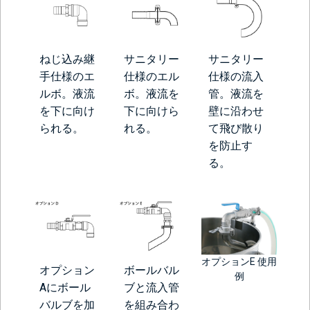
ねじ込み継
サニタリー
サニタリー
手仕様のエ
仕様のエル
仕様の流入
ルボ。液流
ボ。液流を
管。液流を
を下に向け
下に向けら
壁に沿わせ
られる。
れる。
て飛び散り
を防止す
る。
オプションE 使用
オプション
ボールバル
例
Aにボール
ブと流入管
バルブを加
を組み合わ