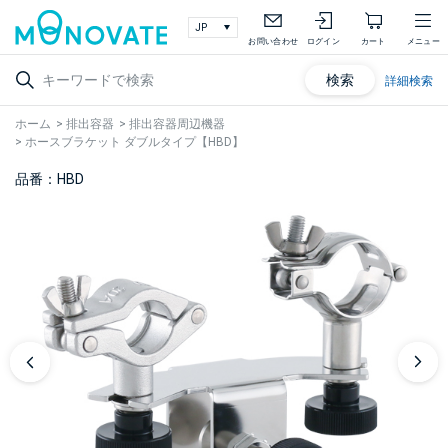
お問い合わせ
ログイン
カート
メニュー
検索
詳細検索
ホーム
>
排出容器
>
排出容器周辺機器
>
ホースブラケット ダブルタイプ【HBD】
品番：HBD