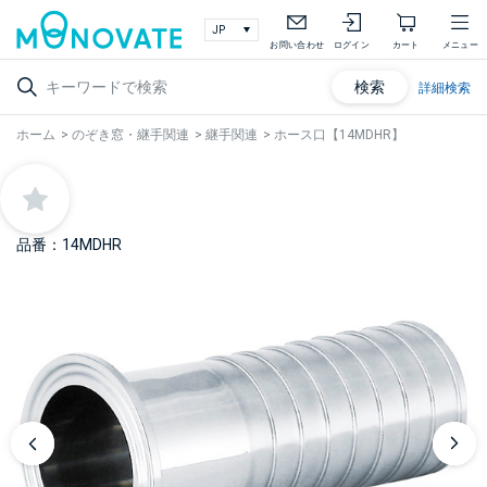
お問い合わせ
ログイン
カート
メニュー
検索
詳細検索
ホーム
>
のぞき窓・継手関連
>
継手関連
>
ホース口【14MDHR】
品番：14MDHR