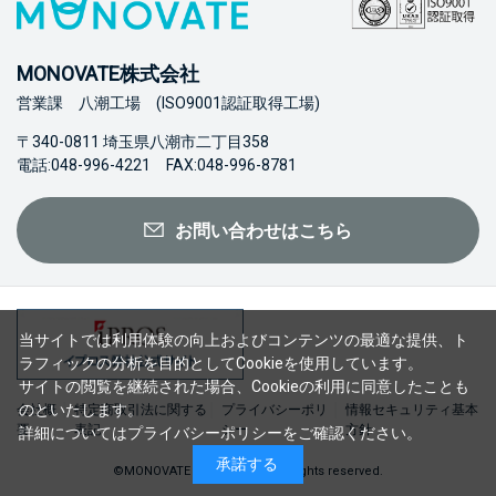
MONOVATE株式会社
営業課 八潮工場 (ISO9001認証取得工場)
〒340-0811 埼玉県八潮市二丁目358
電話:048-996-4221 FAX:048-996-8781
お問い合わせはこちら
当サイトでは利用体験の向上およびコンテンツの最適な提供、ト
ラフィックの分析を目的としてCookieを使用しています。
サイトの閲覧を継続された場合、Cookieの利用に同意したことも
のといたします。
会社概
特定商取引法に関する
プライバシーポリ
情報セキュリティ基本
要
表記
シー
方針
詳細については
プライバシーポリシー
をご確認ください。
承諾する
©MONOVATE Co., Ltd. 2023 All rights reserved.