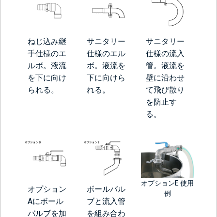
ねじ込み継
サニタリー
サニタリー
手仕様のエ
仕様のエル
仕様の流入
ルボ。液流
ボ。液流を
管。液流を
を下に向け
下に向けら
壁に沿わせ
られる。
れる。
て飛び散り
を防止す
る。
オプションE 使用
オプション
ボールバル
例
Aにボール
ブと流入管
バルブを加
を組み合わ