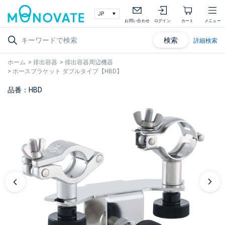
お問い合わせ
ログイン
カート
メニュー
検索
詳細検索
ホーム
>
排出容器
>
排出容器周辺機器
>
ホースブラケット ダブルタイプ【HBD】
品番：HBD