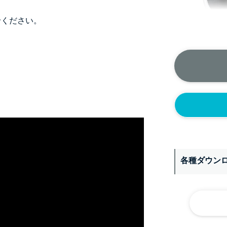
せください。
＞＞詳しくはこちら
正面側の下部
ニップル
1/4’(+2
各種ダウン
ソケット
1/4’(+2
ヘルール
1S’(+22