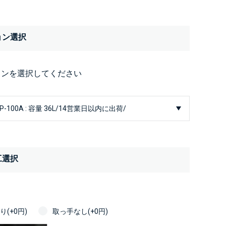
ョン選択
ョンを選択してください
工選択
(+0円)
取っ手なし(+0円)