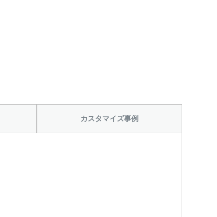
から
カスタマイズ事例
をつける
レベル計をつける
目盛りをつける
(+56760円)
(+10560円)
をつける
カードホルダーを
円)
つける(+13200
円)