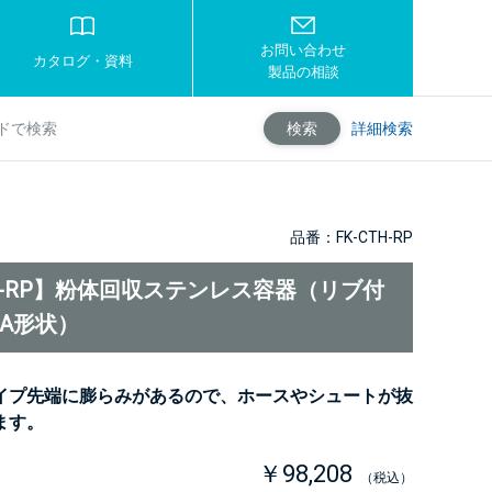
お問い合わせ
カタログ・資料
製品の相談
詳細検索
検索
品番：FK-CTH-RP
TH-RP】粉体回収ステンレス容器（リブ付
0A形状）
イプ先端に膨らみがあるので、ホースやシュートが抜
ます。
￥98,208
（税込）