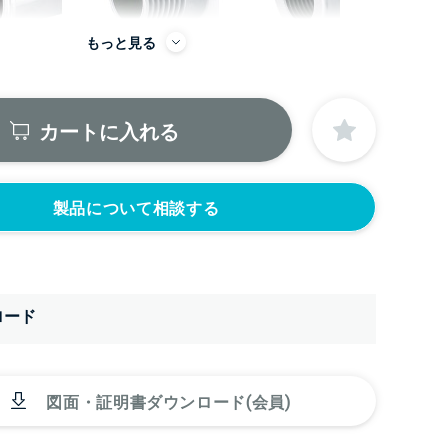
もっと見る
カートに入れる
から
製品について相談する
にノズルをつける
ニップル
ニップル
2440円)
3/8’(+22440円)
1/2’(+22440円)
ロード
ソケット
ソケット
2440円)
3/8’(+22440円)
1/2’(+22440円)
ヘルール
なし
440円)
1.5S’(+22440円)
図面・証明書ダウンロード(会員)