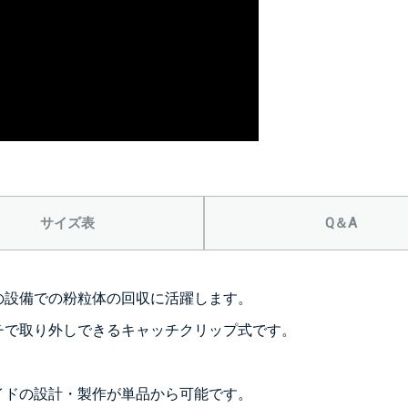
＞＞詳しくはこちら
サイズ表
Q＆A
背面側に部品
なし
の設備での粉粒体の回収に活躍します。
シール座
チで取り外しできるキャッチクリップ式です。
(+10560
イドの設計・製作が単品から可能です。