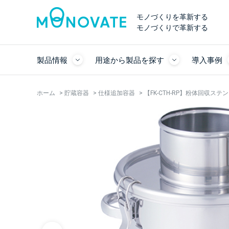
モノづくりを革新する
モノづくりで革新する
製品情報
用途から製品を探す
導入事例
ホーム
>
貯蔵容器
>
仕様追加容器
>
【FK-CTH-RP】粉体回収ス