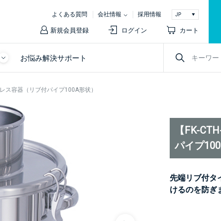
よくある質問
会社情報
採用情報
新規会員登録
ログイン
カート
お悩み解決サポート
テンレス容器（リブ付パイプ100A形状）
【FK-C
パイプ10
先端リブ付タ
けるのを防ぎ