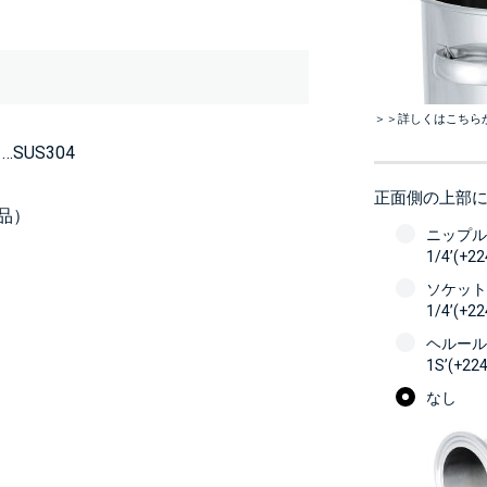
＞＞詳しくはこちら
US304
正面側の上部
品）
ニップル
1/4’(+2
ソケット
1/4’(+2
ヘルール
1S’(+22
なし