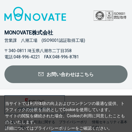
MONOVATE株式会社
営業課 八潮工場 (ISO9001認証取得工場)
〒340-0811 埼玉県八潮市二丁目358
電話:048-996-4221 FAX:048-996-8781
お問い合わせはこちら
当サイトでは利用体験の向上およびコンテンツの最適な提供、ト
ラフィックの分析を目的としてCookieを使用しています。
サイトの閲覧を継続された場合、Cookieの利用に同意したことも
のといたします。
会社概
特定商取引法に関する
プライバシーポリ
情報セキュリティ基本
要
表記
シー
方針
詳細については
プライバシーポリシー
をご確認ください。