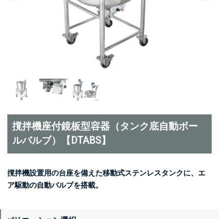
撹拌機座付鏡板型容器（タンク底自動ボー
ルバルブ）【DTABS】
撹拌機設置用の台座を備えた移動式ステンレスタンクに、エ
ア駆動の自動バルブを搭載。