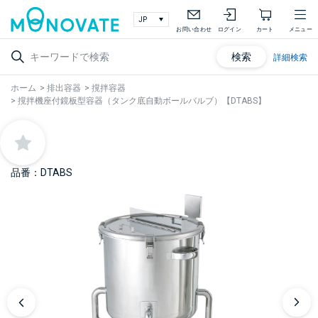
お問い合わせ
ログイン
カート
メニュー
検索
詳細検索
ホーム
>
排出容器
>
撹拌容器
>
撹拌機座付鏡板型容器（タンク底自動ボールバルブ）【DTABS】
品番：DTABS