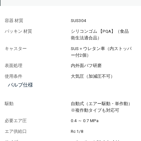
容器 材質
SUS304
パッキン 材質
シリコンゴム 【PQA】（食品
衛生法適合品）
キャスター
SUS＋ウレタン車（内ストッパ
ー付2個）
表面処理
内外面バフ研磨
使用条件
大気圧（加減圧不可）
バルブ仕様
駆動
自動式（エアー駆動・単作動）
※複作動タイプも対応可
必要エア圧
0.4 ～ 0.7 MPa
エア供給口
Rc 1/8