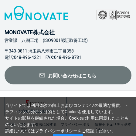
MONOVATE株式会社
営業課 八潮工場 (ISO9001認証取得工場)
〒340-0811 埼玉県八潮市二丁目358
電話:048-996-4221 FAX:048-996-8781
お問い合わせはこちら
当サイトでは利用体験の向上およびコンテンツの最適な提供、ト
ラフィックの分析を目的としてCookieを使用しています。
サイトの閲覧を継続された場合、Cookieの利用に同意したことも
のといたします。
会社概
特定商取引法に関する
プライバシーポリ
情報セキュリティ基本
要
表記
シー
方針
詳細については
プライバシーポリシー
をご確認ください。