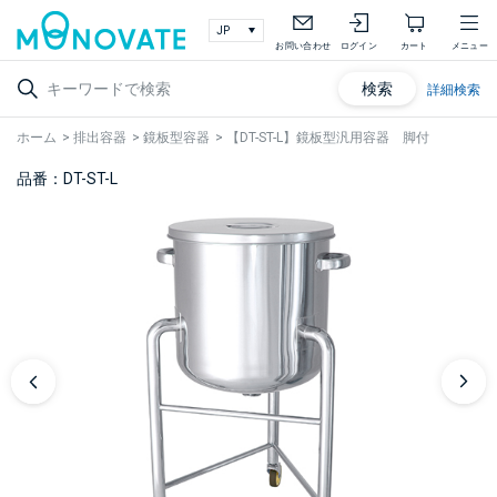
お問い合わせ
ログイン
カート
メニュー
検索
詳細検索
ホーム
>
排出容器
>
鏡板型容器
>
【DT-ST-L】鏡板型汎用容器 脚付
品番：DT-ST-L