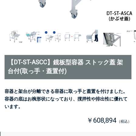
【DT-ST-ASCC】鏡板型容器 ストック蓋 架
台付(取っ手・蓋置付)
容器と架台が分離できる容器に取っ手と蓋置を付けました。
容器の底はお椀形状になっており、撹拌性や排出性に優れて
います。
￥608,894
（税込）