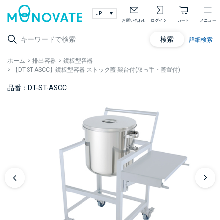
お問い合わせ
ログイン
カート
メニュー
検索
詳細検索
ホーム
>
排出容器
>
鏡板型容器
>
【DT-ST-ASCC】鏡板型容器 ストック蓋 架台付(取っ手・蓋置付)
品番：DT-ST-ASCC