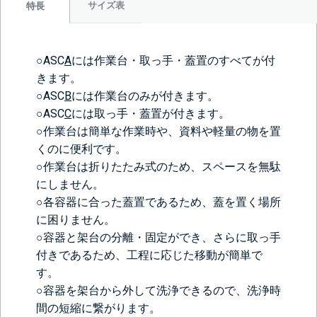
サイズ表
特長
○ASC
A
には作業台・取っ手・蓋置のすべてが付
きます。
○ASC
B
には作業台のみが付きます。
○ASC
C
には取っ手・蓋置が付きます。
○作業台は簡単な作業時や、資料や軽量の物を置
くのに便利です。
○作業台は折りたたみ式のため、スペースを無駄
にしません。
○各容器に合った蓋置であるため、蓋を置く場所
に困りません。
○容器と架台の分離・固定ができ、さらに取っ手
付きであるため、工程に応じた移動が簡単で
す。
○容器を架台から外して洗浄できるので、洗浄時
間の短縮に繋がります。