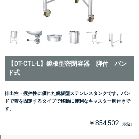
【DT-CTL-L】鏡板型密閉容器 脚付 バン
ド式
排出性・撹拌性に優れた鏡板型ステンレスタンクです。バン
ドで蓋を固定するタイプで移動に便利なキャスター脚付きで
す。
￥854,502
（税込）