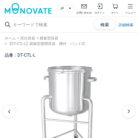
お問い合わせ
ログイン
カート
メニュー
検索
詳細検索
ホーム
>
排出容器
>
鏡板型容器
>
【DT-CTL-L】鏡板型密閉容器 脚付 バンド式
品番：DT-CTL-L