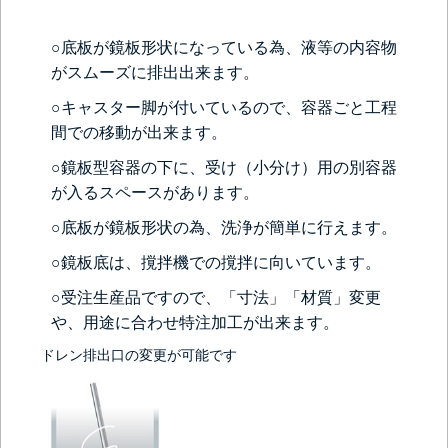
○底板が鏡板形状になっている為、液等の内容物
がスムーズに排出出来ます。
○キャスター脚が付いているので、容器ごと工程
間での移動が出来ます。
○鏡板型容器の下に、受け（小分け）用の別容器
が入るスペースがあります。
＞＞詳しくはこちらから
○底板が鏡板形状の為、洗浄が簡単に行えます。
○鏡板底は、撹拌機での撹拌に向いています。
○受注生産品ですので、「寸法」「材質」変更
や、用途に合わせ特注加工が出来ます。
ドレン排出口の変更が可能です