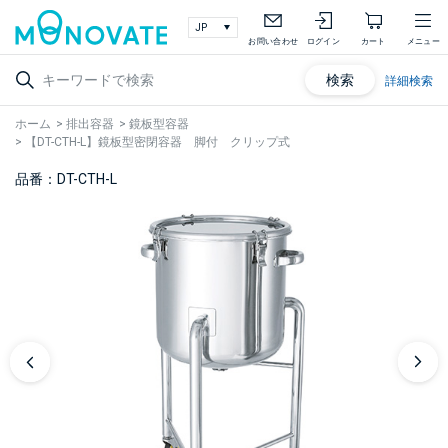
お問い合わせ
ログイン
カート
メニュー
検索
詳細検索
ホーム
>
排出容器
>
鏡板型容器
>
【DT-CTH-L】鏡板型密閉容器 脚付 クリップ式
品番：DT-CTH-L