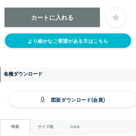
ヘルール
ヘルール
ヘルール
1S’(+22440円)
1.5S’(+22440円)
2S’(+23100円)
なし
より細かなご要望がある方はこちら
各種ダウンロード
＞＞詳しくはこちらから
図面ダウンロード(会員)
背面側に部品をつける
なし
シール座をつけ
カードホルダー
る(+10560円)
をつける
サイズ表
Q＆A
特長
(+13200円)