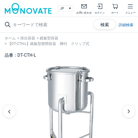
お問い合わせ
ログイン
カート
メニュー
検索
詳細検索
ホーム
>
排出容器
>
鏡板型容器
>
【DT-CTH-L】鏡板型密閉容器 脚付 クリップ式
品番：DT-CTH-L