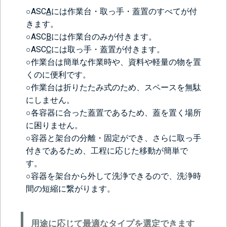
○ASC
A
には作業台・取っ手・蓋置のすべてが付
きます。
○ASC
B
には作業台のみが付きます。
○ASC
C
には取っ手・蓋置が付きます。
○作業台は簡単な作業時や、資料や軽量の物を置
くのに便利です。
○作業台は折りたたみ式のため、スペースを無駄
にしません。
○各容器に合った蓋置であるため、蓋を置く場所
に困りません。
○容器と架台の分離・固定ができ、さらに取っ手
付きであるため、工程に応じた移動が簡単で
す。
○容器を架台から外して洗浄できるので、洗浄時
間の短縮に繋がります。
用途に応じて最適なタイプを選定できます