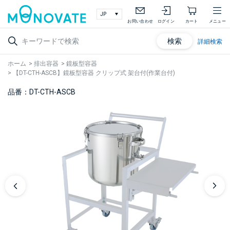
お問い合わせ
ログイン
カート
メニュー
検索
詳細検索
ホーム
>
排出容器
>
鏡板型容器
>
【DT-CTH-ASCB】鏡板型容器 クリップ式 架台付(作業台付)
品番：DT-CTH-ASCB