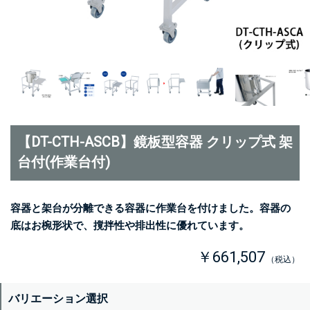
【DT-CTH-ASCB】鏡板型容器 クリップ式 架
台付(作業台付)
容器と架台が分離できる容器に作業台を付けました。容器の
底はお椀形状で、撹拌性や排出性に優れています。
￥661,507
（税込）
バリエーション選択