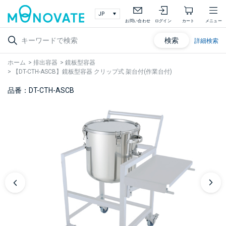
お問い合わせ
ログイン
カート
メニュー
検索
詳細検索
ホーム
>
排出容器
>
鏡板型容器
>
【DT-CTH-ASCB】鏡板型容器 クリップ式 架台付(作業台付)
品番：DT-CTH-ASCB