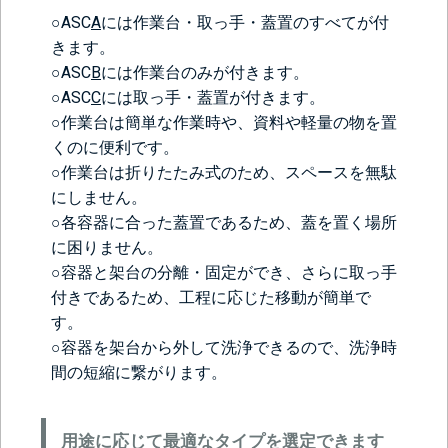
○ASC
A
には作業台・取っ手・蓋置のすべてが付
きます。
○ASC
B
には作業台のみが付きます。
○ASC
C
には取っ手・蓋置が付きます。
○作業台は簡単な作業時や、資料や軽量の物を置
くのに便利です。
○作業台は折りたたみ式のため、スペースを無駄
にしません。
○各容器に合った蓋置であるため、蓋を置く場所
に困りません。
○容器と架台の分離・固定ができ、さらに取っ手
付きであるため、工程に応じた移動が簡単で
す。
○容器を架台から外して洗浄できるので、洗浄時
間の短縮に繋がります。
用途に応じて最適なタイプを選定できます