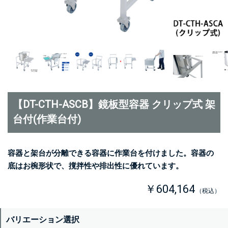
【DT-CTH-ASCB】鏡板型容器 クリップ式 架
台付(作業台付)
容器と架台が分離できる容器に作業台を付けました。容器の
底はお椀形状で、撹拌性や排出性に優れています。
￥604,164
（税込）
バリエーション選択