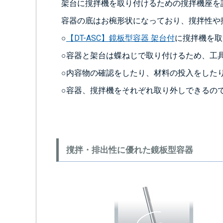
架台に撹拌機を取り付けるための撹拌機座を
容器の底はお椀形状になっており、撹拌性や
○
【DT-ASC】鏡板型容器 架台付
に撹拌機を取
○容器と架台は蝶ねじで取り付けるため、工
○内容物の確認をしたり、材料の投入をした
○容器、撹拌機をそれぞれ取り外しできるの
撹拌・排出性に優れた鏡板型容器