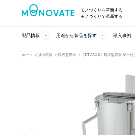
モノづくりを革新する
モノづくりで革新する
製品情報
用途から製品を探す
導入事例
ホーム
>
排出容器
>
鏡板型容器
>
【DT-ASC-K】鏡板型容器 架台付