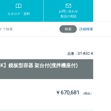
お問い合わせ
カタログ・資料
製品の相談
詳細検索
検索
品番：DT-ASC-K
C-K】鏡板型容器 架台付(撹拌機座付)
￥670,681
（税込）