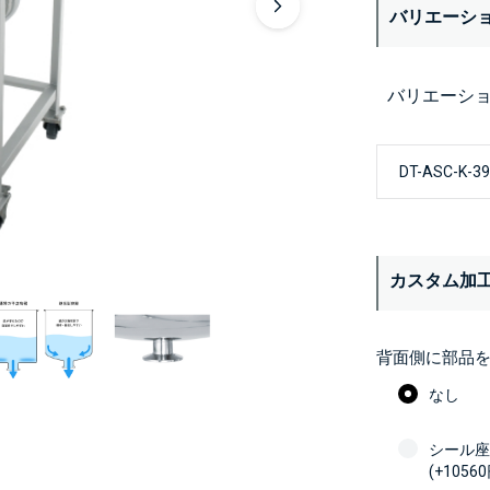
バリエーシ
バリエーシ
カスタム加
背面側に部品
なし
シール座
(+10560