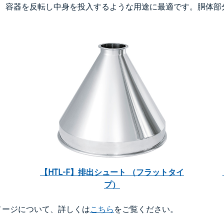
、容器を反転し中身を投入するような用途に最適です。胴体部
【HTL-F】排出シュート （フラットタイ
プ）
メージについて、詳しくは
こちら
をご覧ください。