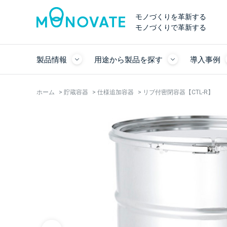
モノづくりを革新する
モノづくりで革新する
製品情報
用途から製品を探す
導入事例
ホーム
>
貯蔵容器
>
仕様追加容器
>
リブ付密閉容器【CTL-R】