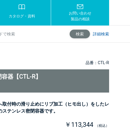
お問い合わせ
カタログ・資料
製品の相談
詳細検索
検索
品番：CTL-R
容器【CTL-R】
へ取付時の滑り止めにリブ加工（ヒモ出し）をしたレ
のステンレス密閉容器です。
￥113,344
（税込）