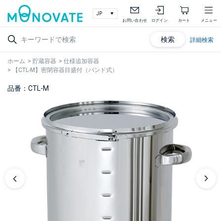
お問い合わせ
ログイン
カート
メニュー
検索
詳細検索
ホーム
>
貯蔵容器
>
仕様追加容器
>
【CTL-M】密閉容器目盛付（バンド式）
品番：CTL-M