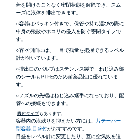
蓋を開けることなく密閉状態を解除でき、スム
ーズに液体を排出できます。
○容器はパッキン付きで、保管や持ち運びの際に
中身の飛散やホコリの侵入を防ぐ密閉タイプで
す。
○容器側面には、一目で残量を把握できるレベル
計が付いています。
○排出口のバルブはステンレス製で、ねじ込み部
のシールもPTFEのため耐薬品性に優れていま
す。
○ノズルの先端はねじ込み継手になっており、配
管への接続もできます。
脚付タイプ
もあります。
容器内の液残りを抑えたい方には、
片テーパー
型容器 目盛付
がおすすめです。
目盛をレベル計に変更したり、蓋に空気抜を追