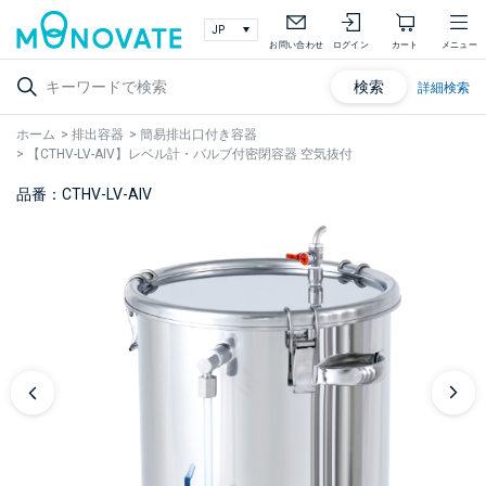
お問い合わせ
ログイン
カート
メニュー
検索
詳細検索
ホーム
>
排出容器
>
簡易排出口付き容器
>
【CTHV-LV-AIV】レベル計・バルブ付密閉容器 空気抜付
品番：CTHV-LV-AIV