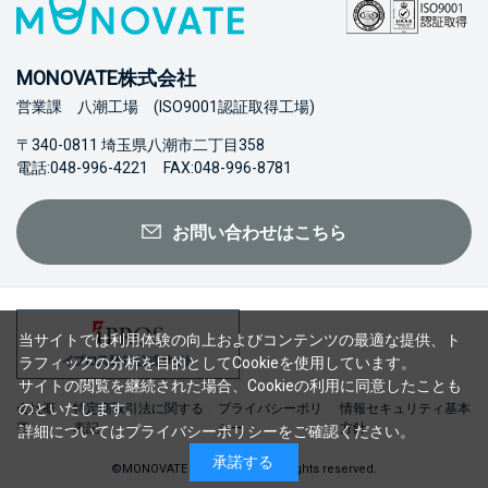
MONOVATE株式会社
営業課 八潮工場 (ISO9001認証取得工場)
〒340-0811 埼玉県八潮市二丁目358
電話:048-996-4221 FAX:048-996-8781
お問い合わせはこちら
当サイトでは利用体験の向上およびコンテンツの最適な提供、ト
ラフィックの分析を目的としてCookieを使用しています。
サイトの閲覧を継続された場合、Cookieの利用に同意したことも
のといたします。
会社概
特定商取引法に関する
プライバシーポリ
情報セキュリティ基本
要
表記
シー
方針
詳細については
プライバシーポリシー
をご確認ください。
承諾する
©MONOVATE Co., Ltd. 2023 All rights reserved.