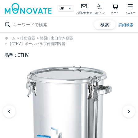
お問い合わせ
ログイン
カート
メニュー
検索
詳細検索
ホーム
>
排出容器
>
簡易排出口付き容器
>
【CTHV】ボールバルブ付密閉容器
品番：CTHV