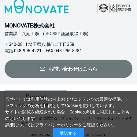
MONOVATE株式会社
営業課 八潮工場 (ISO9001認証取得工場)
〒340-0811 埼玉県八潮市二丁目358
電話:048-996-4221 FAX:048-996-8781
お問い合わせはこちら
当サイトでは利用体験の向上およびコンテンツの最適な提供、ト
ラフィックの分析を目的としてCookieを使用しています。
サイトの閲覧を継続された場合、Cookieの利用に同意したことも
のといたします。
会社概
特定商取引法に関する
プライバシーポリ
情報セキュリティ基本
要
表記
シー
方針
詳細については
プライバシーポリシー
をご確認ください。
承諾する
©MONOVATE Co., Ltd. 2023 All rights reserved.