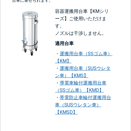
台車に乗せられます。
容器運搬用台車【KMシリ
ーズ】ご使用いただけま
す。
ノズルは干渉しません。
適用台車
・
運搬用台車（SSゴム車）
【KM】
・
運搬用台車（SUSウレタ
ン車）【KMS】
・
導電車輪付運搬用台車
（SSゴム車）【KMD】
・
帯電防止車輪付運搬用台
車（SUSウレタン車）
【KMSD】