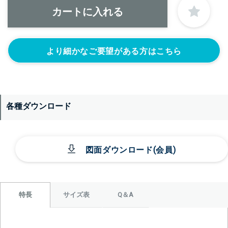
＞＞詳しくはこちらから
正面側の下部にノズルをつける
より細かなご要望がある方はこちら
ニップル
ニップル
ニップル
1/4’(+22440円)
3/8’(+22440円)
1/2’(+22440円)
ソケット
ソケット
ソケット
1/4’(+22440円)
3/8’(+22440円)
1/2’(+22440円)
各種ダウンロード
ヘルール
ヘルール
なし
1S’(+22440円)
1.5S’(+22440円)
図面ダウンロード(会員)
サイズ表
Q＆A
特長
＞＞詳しくはこちらから