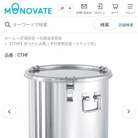
お問い合わせ
ログイン
カート
メニュー
検索
詳細検索
ホーム
>
貯蔵容器
>
仕様追加容器
>
【CTHF】折りたたみ取っ手付密閉容器（クリップ式）
品番：CTHF