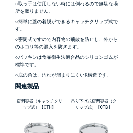
○取っ手は使用しない時には倒れるので無駄な場
所を取りません。
背面側に部品をつける
○簡単に蓋の着脱ができるキャッチクリップ式で
す。
なし
レベル計をつけ
目盛りをつける
る(+56760円)
(+10560円)
○密閉式ですので内容物の飛散を防止し、外から
シール座をつけ
カードホルダー
のホコリ等の混入を防ぎます。
る(+10560円)
をつける
(+13200円)
○パッキンは食品衛生法適合品のシリコンゴムが
標準です。
○底の角は、汚れが溜まりにくいR構造です。
関連製品
密閉容器（キャッチクリ
吊り下げ式密閉容器（ク
ップ式）【CTH】
リップ式）【CTB】
＞＞詳しくはこちらから