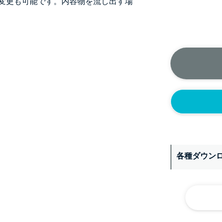
変更も可能です。内容物を流し出す場
＞＞詳しくはこちら
正面側の下部
各種ダウン
ニップル
1/4’(+2
ソケット
1/4’(+2
ヘルール