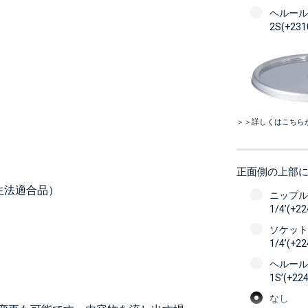
ヘルール
2S(+23
＞＞詳しくはこちら
正面側の上部
生法適合品）
ニップル
1/4’(+2
ソケット
1/4’(+2
ヘルール
1S’(+22
なし