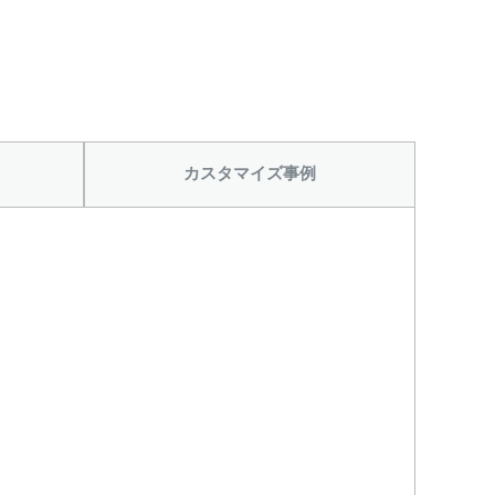
440円)
1.5S’(+22440円)
カスタマイズ事例
から
をつける
レベル計をつける
目盛りをつける
(+56760円)
(+10560円)
をつける
カードホルダーを
円)
つける(+13200