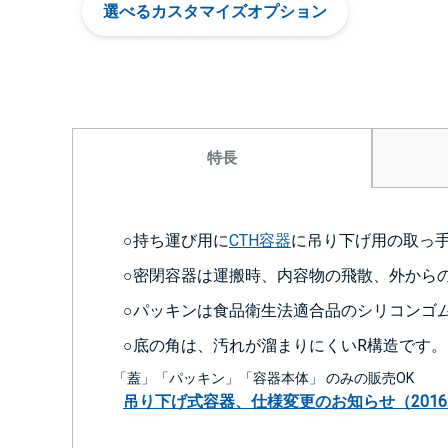
選べるカスタマイズオプション
特長
○持ち運び用に
CTH容器
に吊り下げ用の取っ
○密閉容器は運搬時、内容物の飛散、外から
○パッキンは食品衛生法適合品のシリコンゴ
○底の角は、汚れが溜まりにくいR構造です。
「蓋」「パッキン」「容器本体」 のみの販売OK
吊り下げ式容器、仕様変更のお知らせ（2016.