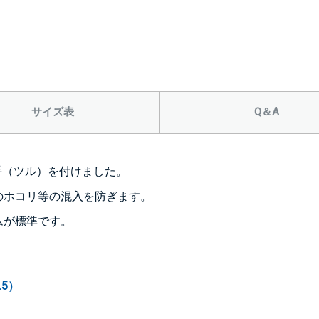
1S’(+22
サイズ表
Q＆A
手（ツル）を付けました。
＞＞詳しくはこちら
のホコリ等の混入を防ぎます。
ムが標準です。
背面側に部品
なし
5）
シール座
(+10560