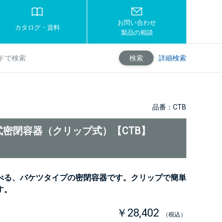
お問い合わせ
カタログ・資料
製品の相談
詳細検索
検索
品番：CTB
式密閉容器（クリップ式）【CTB】
べる、バケツタイプの密閉容器です。クリップで簡単
す。
￥28,402
（税込）