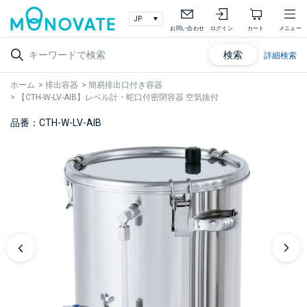
お問い合わせ
ログイン
カート
メニュー
検索
詳細検索
ホーム
>
排出容器
>
簡易排出口付き容器
>
【CTH-W-LV-AIB】レベル計・蛇口付密閉容器 空気抜付
品番：CTH-W-LV-AIB