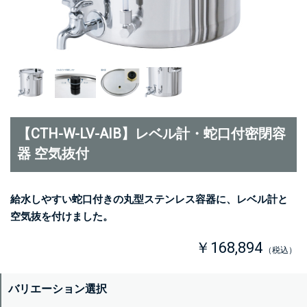
【CTH-W-LV-AIB】レベル計・蛇口付密閉容
器 空気抜付
給水しやすい蛇口付きの丸型ステンレス容器に、レベル計と
空気抜を付けました。
￥168,894
（税込）
バリエーション選択