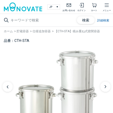
お問い合わせ
ログイン
カート
メニュー
検索
詳細検索
ホーム
>
貯蔵容器
>
仕様追加容器
>
【CTH-STA】積み重ね式密閉容器
品番：CTH-STA