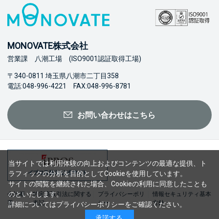
MONOVATE株式会社
営業課 八潮工場 (ISO9001認証取得工場)
〒340-0811 埼玉県八潮市二丁目358
電話:048-996-4221 FAX:048-996-8781
お問い合わせはこちら
当サイトでは利用体験の向上およびコンテンツの最適な提供、ト
ラフィックの分析を目的としてCookieを使用しています。
サイトの閲覧を継続された場合、Cookieの利用に同意したことも
のといたします。
会社概
特定商取引法に関する
プライバシーポリ
情報セキュリティ基本
要
表記
シー
方針
詳細については
プライバシーポリシー
をご確認ください。
承諾する