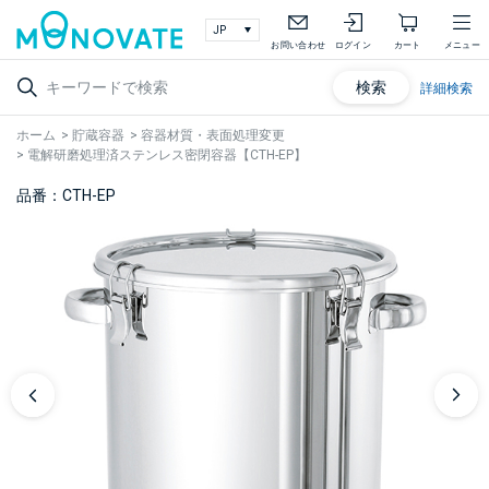
お問い合わせ
ログイン
カート
メニュー
検索
詳細検索
ホーム
>
貯蔵容器
>
容器材質・表面処理変更
>
電解研磨処理済ステンレス密閉容器【CTH-EP】
品番：CTH-EP