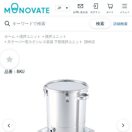
お問い合わせ
ログイン
カート
メニュー
検索
詳細検索
ホーム
>
撹拌ユニット
>
撹拌ユニット
>
片テーパー型ステンレス容器 下部撹拌ユニット【BKU】
品番：BKU