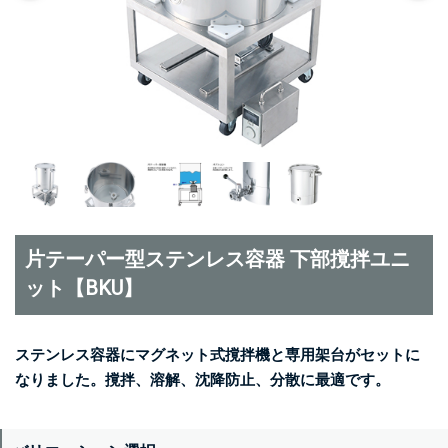
片テーパー型ステンレス容器 下部撹拌ユニ
ット【BKU】
ステンレス容器にマグネット式撹拌機と専用架台がセットに
なりました。撹拌、溶解、沈降防止、分散に最適です。