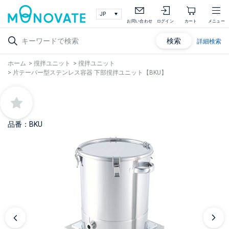
お問い合わせ
ログイン
カート
メニュー
検索
詳細検索
ホーム
>
撹拌ユニット
>
撹拌ユニット
>
片テーパー型ステンレス容器 下部撹拌ユニット【BKU】
品番：BKU