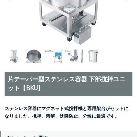
片テーパー型ステンレス容器 下部撹拌ユニ
ット【BKU】
ステンレス容器にマグネット式撹拌機と専用架台がセットに
なりました。撹拌、溶解、沈降防止、分散に最適です。