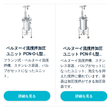
ベルヌーイ流撹拌加圧
ベルヌーイ流撹拌加圧
ユニット PCN-O-L型
ユニット PCN-F-L型
【KU-PCN-O-L】
【KU-PCN-F-L】
フランジ式・ベルヌーイ流撹
ベルヌーイ流撹拌機、ステン
拌機、ステンレス容器、バル
レス容器、バルブがセットに
ブがセットになったユニッ
なったユニット。泡立ちを抑
ト。
えた撹拌に優れています。容
器は加圧撹拌ができる加圧容
器です。
詳細を見る
詳細を見る