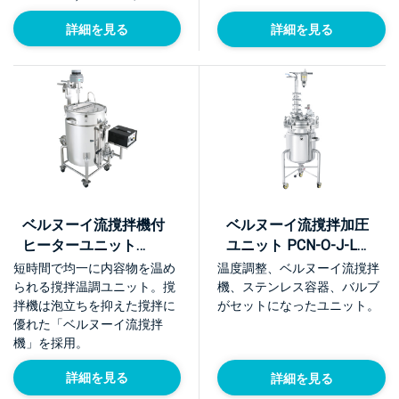
詳細を見る
詳細を見る
ベルヌーイ流撹拌機付
ベルヌーイ流撹拌加圧
ヒーターユニット
ユニット PCN-O-J-L型
【KHU】
【KU-PCN-O-J-L】
短時間で均一に内容物を温め
温度調整、ベルヌーイ流撹拌
られる撹拌温調ユニット。撹
機、ステンレス容器、バルブ
拌機は泡立ちを抑えた撹拌に
がセットになったユニット。
優れた「ベルヌーイ流撹拌
機」を採用。
詳細を見る
詳細を見る