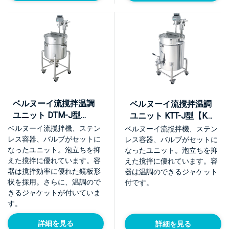
ベルヌーイ流撹拌温調
ベルヌーイ流撹拌温調
ユニット DTM-J型
ユニット KTT-J型【KU-
【KU-DTM-J】
KTT-J-L】
ベルヌーイ流撹拌機、ステン
ベルヌーイ流撹拌機、ステン
レス容器、バルブがセットに
レス容器、バルブがセットに
なったユニット。泡立ちを抑
なったユニット。泡立ちを抑
えた撹拌に優れています。容
えた撹拌に優れています。容
器は撹拌効率に優れた鏡板形
器は温調のできるジャケット
状を採用。さらに、温調ので
付です。
きるジャケットが付いていま
す。
詳細を見る
詳細を見る