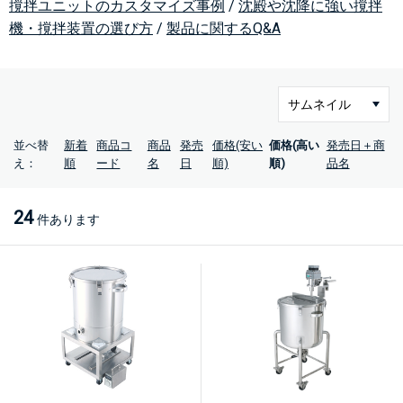
撹拌ユニットのカスタマイズ事例
/
沈殿や沈降に強い撹拌
機・撹拌装置の選び方
/
製品に関するQ&A
並べ替
新着
商品コ
商品
発売
価格(安い
価格(高い
発売日＋商
え：
順
ード
名
日
順)
順)
品名
24
件あります