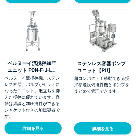
ベルヌーイ流撹拌加圧
ステンレス容器ポンプ
ユニット PCN-F-J-L型
ユニット【PU】
【KU-PCN-F-J-L】
ベルヌーイ流撹拌機、ステン
超コンパクト！移動できる撹
レス容器、バルブがセットに
拌移送設備撹拌機とポンプを
なったユニット。泡立ちを抑
まとめて管理できます
えた撹拌に優れています。容
器は温調と加圧撹拌ができる
ジャケット付きの加圧容器で
す。
詳細を見る
詳細を見る