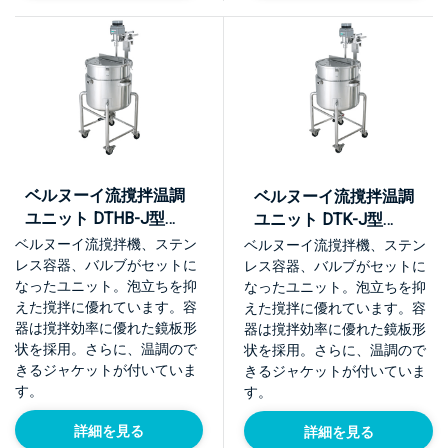
ベルヌーイ流撹拌温調
ベルヌーイ流撹拌温調
ユニット DTHB-J型
ユニット DTK-J型
【KU-DTHB-J】
【KU-DTK-J】
ベルヌーイ流撹拌機、ステン
ベルヌーイ流撹拌機、ステン
レス容器、バルブがセットに
レス容器、バルブがセットに
なったユニット。泡立ちを抑
なったユニット。泡立ちを抑
えた撹拌に優れています。容
えた撹拌に優れています。容
器は撹拌効率に優れた鏡板形
器は撹拌効率に優れた鏡板形
状を採用。さらに、温調ので
状を採用。さらに、温調ので
きるジャケットが付いていま
きるジャケットが付いていま
す。
す。
詳細を見る
詳細を見る