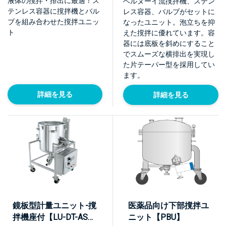
液体の撹拌・排出に最適！ス
ベルヌーイ流撹拌機、ステン
テンレス容器に撹拌機とバル
レス容器、バルブがセットに
ブを組み合わせた撹拌ユニッ
なったユニット。泡立ちを抑
ト
えた撹拌に優れています。容
器には底板を斜めにすること
でスムーズな横排出を実現し
た片テーパー型を採用してい
ます。
詳細を見る
詳細を見る
鏡板型計量ユニット-撹
医薬品向け下部撹拌ユ
拌機座付【LU-DT-ASC-
ニット【PBU】