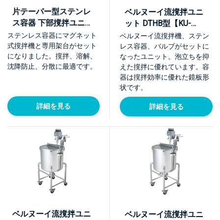
片テーパー型ステンレ
ベルヌーイ流撹拌ユニ
ス容器 下部撹拌ユニッ
ット DTHB型【KU-
ト【BKU】
DTHB】
ステンレス容器にマグネット
ベルヌーイ流撹拌機、ステン
式撹拌機と専用架台がセット
レス容器、バルブがセットに
になりました。撹拌、溶解、
なったユニット。泡立ちを抑
沈降防止、分散に最適です。
えた撹拌に優れています。容
器は撹拌効率に優れた鏡板形
状です。
詳細を見る
詳細を見る
ベルヌーイ流撹拌ユニ
ベルヌーイ流撹拌ユニ