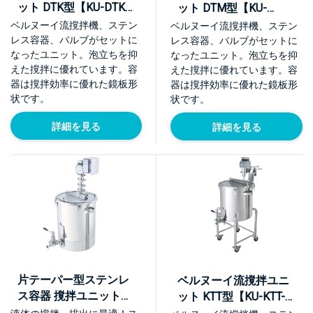
ット DTK型【KU-DTK-
ット DTM型【KU-
PO/KU-DTK-SD】
DTM】
ベルヌーイ流撹拌機、ステン
ベルヌーイ流撹拌機、ステン
レス容器、バルブがセットに
レス容器、バルブがセットに
なったユニット。泡立ちを抑
なったユニット。泡立ちを抑
えた撹拌に優れています。容
えた撹拌に優れています。容
器は撹拌効率に優れた鏡板形
器は撹拌効率に優れた鏡板形
状です。
状です。
詳細を見る
詳細を見る
片テーパー型ステンレ
ベルヌーイ流撹拌ユニ
ス容器 撹拌ユニット
ット KTT型【KU-KTT-
【KU】
L】