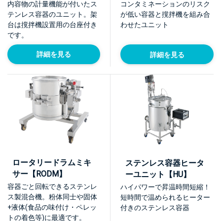
K】
内容物の計量機能が付いたス
コンタミネーションのリスク
テンレス容器のユニット。架
が低い容器と撹拌機を組み合
台は撹拌機設置用の台座付き
わせたユニット
です。
詳細を見る
詳細を見る
ロータリードラムミキ
ステンレス容器ヒータ
サー【RODM】
ーユニット【HU】
容器ごと回転できるステンレ
ハイパワーで昇温時間短縮！
ス製混合機。粉体同士や固体
短時間で温められるヒーター
+液体(食品の味付け・ペレッ
付きのステンレス容器
トの着色等)に最適です。