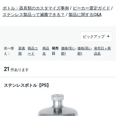
ボトル・器具類のカスタマイズ事例
/
ビーカー選定ガイド
/
ステンレス製品って滅菌できる？
/
製品に関するQ&A
並べ替
新着
商品コ
商品
発売
価格(安い
価格(高い
発売日＋商
え：
順
ード
名
日
順)
順)
品名
21
件あります
ステンレスボトル【PS】