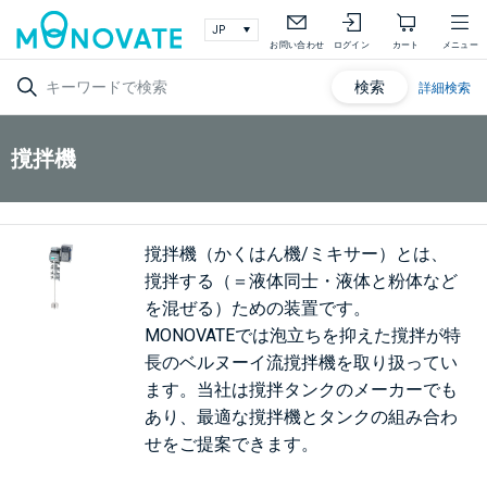
お問い合わせ
ログイン
カート
メニュー
検索
詳細検索
撹拌機
撹拌機（かくはん機/ミキサー）とは、
撹拌する（＝液体同士・液体と粉体など
を混ぜる）ための装置です。
MONOVATEでは泡立ちを抑えた撹拌が特
長のベルヌーイ流撹拌機を取り扱ってい
ます。当社は撹拌タンクのメーカーでも
あり、最適な撹拌機とタンクの組み合わ
せをご提案できます。