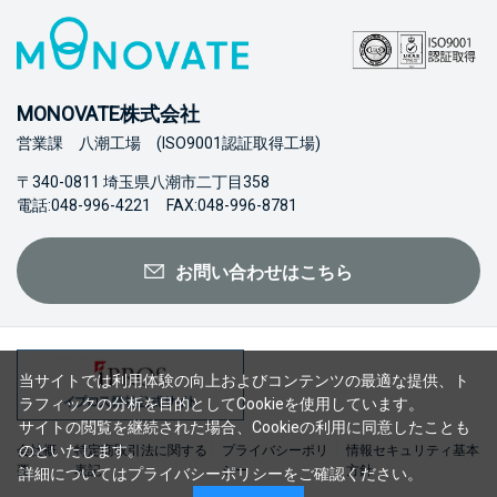
MONOVATE株式会社
営業課 八潮工場 (ISO9001認証取得工場)
〒340-0811 埼玉県八潮市二丁目358
電話:048-996-4221 FAX:048-996-8781
お問い合わせはこちら
当サイトでは利用体験の向上およびコンテンツの最適な提供、ト
ラフィックの分析を目的としてCookieを使用しています。
サイトの閲覧を継続された場合、Cookieの利用に同意したことも
のといたします。
会社概
特定商取引法に関する
プライバシーポリ
情報セキュリティ基本
要
表記
シー
方針
詳細については
プライバシーポリシー
をご確認ください。