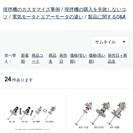
撹拌機のカスタマイズ事例
/
撹拌機の購入を失敗しないコ
ツ
/
電気モータとエアーモータの違い
/
製品に関するQ&A
並べ替
新着
商品コ
商品
発売
価格(安い
価格(高い
発売日＋商
え：
順
ード
名
日
順)
順)
品名
24
件あります