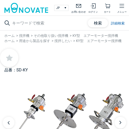
お問い合わせ
ログイン
カート
メニュー
検索
詳細検索
ホーム
>
撹拌機
>
その他取り扱い撹拌機
>
KY型 エアーモーター撹拌機
ホーム
>
用途から製品を探す
>
撹拌したい
>
KY型 エアーモーター撹拌機
品番：SD-KY