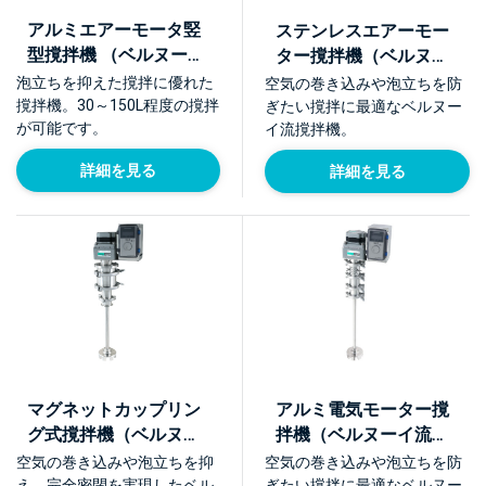
アルミエアーモータ竪
ステンレスエアーモー
型撹拌機 （ベルヌーイ
ター撹拌機（ベルヌー
流撹拌体BEAG E型）
イ流撹拌体BEAG E型）
泡立ちを抑えた撹拌に優れた
空気の巻き込みや泡立ちを防
【NTMA-A-SD】
【NTMA-S】
撹拌機。30～150L程度の撹拌
ぎたい撹拌に最適なベルヌー
が可能です。
イ流撹拌機。
詳細を見る
詳細を見る
マグネットカップリン
アルミ電気モーター撹
グ式撹拌機（ベルヌー
拌機（ベルヌーイ流撹
イ流撹拌体BEAG E型)
拌体BEAG E型）
空気の巻き込みや泡立ちを抑
空気の巻き込みや泡立ちを防
【NTME-MG】
【NTME-A】
え、完全密閉を実現したベル
ぎたい撹拌に最適なベルヌー