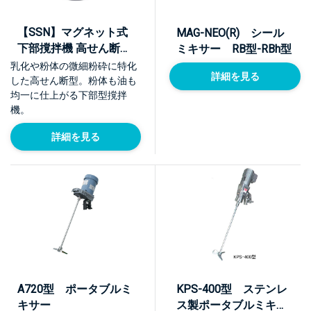
【SSN】マグネット式
MAG-NEO(R) シール
下部撹拌機 高せん断・
ミキサー RB型-RBh型
乳化、均質化モデル
乳化や粉体の微細粉砕に特化
詳細を見る
した高せん断型。粉体も油も
均一に仕上がる下部型撹拌
機。
詳細を見る
A720型 ポータブルミ
KPS-400型 ステンレ
キサー
ス製ポータブルミキサ