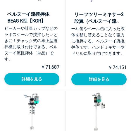
ベルヌーイ流撹拌体
リーフツリーミキサー2
BEAG K型【KGR】
段翼（ベルヌーイ流撹
拌体BEAG L型）
ビーカーや計量カップなどの
一斗缶やペール缶に入った液
【LTM】
ラボスケールで撹拌したいと
体を移し替えることなく強力
きに！チャック式の卓上型撹
に撹拌する、ベルヌーイ流撹
拌機に取り付けできる、ベル
拌体です。ハンドミキサーや
ヌーイ流撹拌体（単品）で
ドリルに取り付けできます。
す。
￥71,687
￥74,151
詳細を見る
詳細を見る