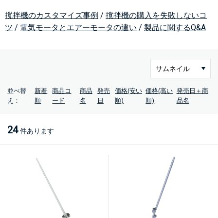
撹拌機のカスタマイズ事例
/
撹拌機の購入を失敗しないコ
ツ
/
電気モータとエアーモータの違い
/
製品に関するQ&A
並べ替
新着
商品コ
商品
発売
価格(安い
価格(高い
発売日＋商
え：
順
ード
名
日
順)
順)
品名
24
件あります