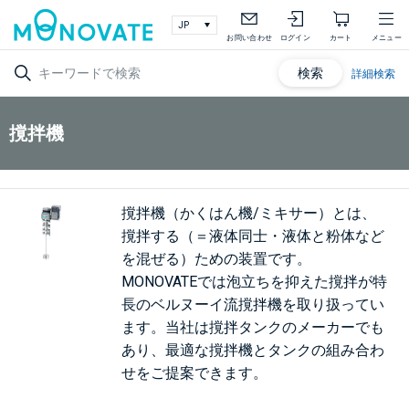
お問い合わせ
ログイン
カート
メニュー
検索
詳細検索
撹拌機
撹拌機（かくはん機/ミキサー）とは、
撹拌する（＝液体同士・液体と粉体など
を混ぜる）ための装置です。
MONOVATEでは泡立ちを抑えた撹拌が特
長のベルヌーイ流撹拌機を取り扱ってい
ます。当社は撹拌タンクのメーカーでも
あり、最適な撹拌機とタンクの組み合わ
せをご提案できます。