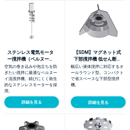
ステンレス電気モータ
【SDM】マグネット式
ー撹拌機（ベルヌーイ
下部撹拌機 低せん断・
流撹拌体BEAG E型）
標準モデル
空気の巻き込みや泡立ちを防
幅広い液体撹拌に対応するオ
【NTME-S】
ぎたい撹拌に最適なベルヌー
ールラウンド型。コンパクト
イ流撹拌機。錆びにくく衛生
で省スペースな下部型撹拌
的なステンレスモーターを採
機。
用。
詳細を見る
詳細を見る