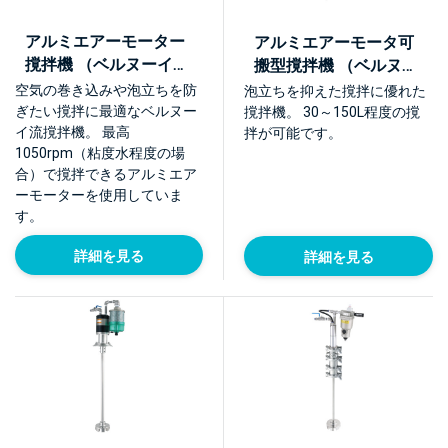
アルミエアーモーター
アルミエアーモータ可
撹拌機 （ベルヌーイ流
搬型撹拌機 （ベルヌー
撹拌体BEAG E型）
イ流撹拌体BEAG E型）
空気の巻き込みや泡立ちを防
泡立ちを抑えた撹拌に優れた
【NTMA-A】
【NTMA-A-PO】
ぎたい撹拌に最適なベルヌー
撹拌機。 30～150L程度の撹
イ流撹拌機。 最高
拌が可能です。
1050rpm（粘度水程度の場
合）で撹拌できるアルミエア
ーモーターを使用していま
す。
詳細を見る
詳細を見る