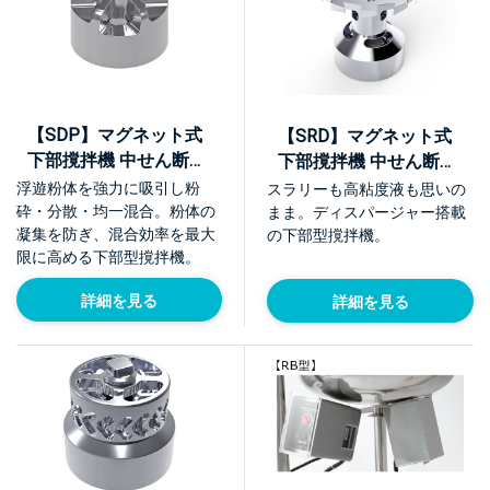
【SDP】マグネット式
【SRD】マグネット式
下部撹拌機 中せん断・
下部撹拌機 中せん断・
粉砕モデル
分散モデル
浮遊粉体を強力に吸引し粉
スラリーも高粘度液も思いの
砕・分散・均一混合。粉体の
まま。ディスパージャー搭載
凝集を防ぎ、混合効率を最大
の下部型撹拌機。
限に高める下部型撹拌機。
詳細を見る
詳細を見る