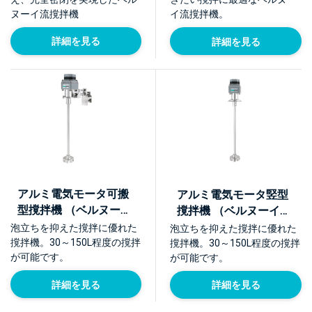
ヌーイ流撹拌機
イ流撹拌機。
詳細を見る
詳細を見る
アルミ電気モータ可搬
アルミ電気モータ竪型
型撹拌機 （ベルヌーイ
撹拌機 （ベルヌーイ流
流撹拌体BEAG E型）
撹拌体BEAG E型）
泡立ちを抑えた撹拌に優れた
泡立ちを抑えた撹拌に優れた
【NTME-A-PO】
【NTME-A-SD】
撹拌機。30～150L程度の撹拌
撹拌機。30～150L程度の撹拌
が可能です。
が可能です。
詳細を見る
詳細を見る