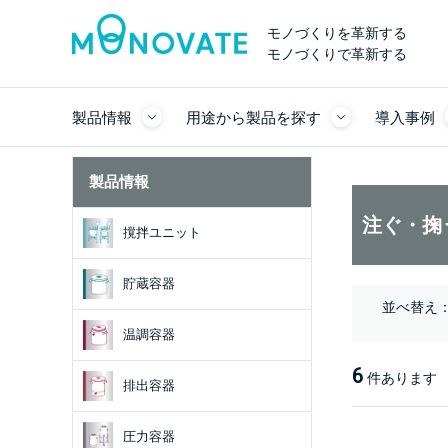
モノづくりを革新する
モノづくりで革新する
製品情報
用途から製品を探す
導入事例
製品情報
注ぐ・掬
撹拌ユニット
貯蔵容器
並べ替え
温調容器
6
件あります
排出容器
圧力容器