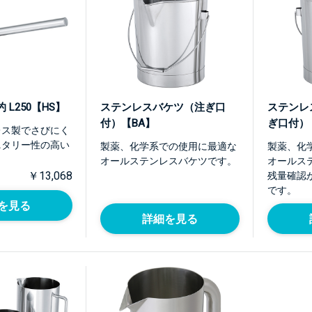
L250【HS】
ステンレスバケツ（注ぎ口
ステンレ
付）【BA】
ぎ口付）【
レス製でさびにく
ニタリー性の高い
製薬、化学系での使用に最適な
製薬、化
。
オールステンレスバケツです。
オールス
￥13,068
残量確認
です。
を見る
詳細を見る