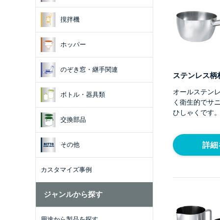
撹拌機
ホッパー
のぞき窓・継手関連
ステンレス柄杓 
オールステン
ボトル・器具類
く衛生的でサ
ひしゃくです
交換部品
詳細
その他
カスタマイズ事例
ジャンルから探す
用途から製品を探す