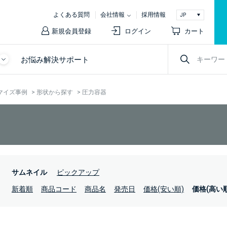
よくある質問
会社情報
採用情報
新規会員登録
ログイン
カート
お悩み解決サポート
マイズ事例
>
形状から探す
>
圧力容器
：
サムネイル
ピックアップ
：
新着順
商品コード
商品名
発売日
価格(安い順)
価格(高い順