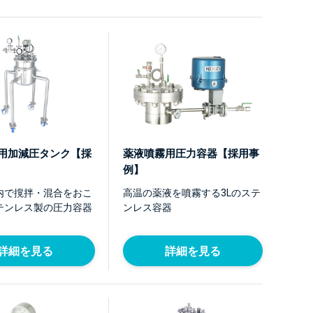
用加減圧タンク【採
薬液噴霧用圧力容器【採用事
例】
内で撹拌・混合をおこ
高温の薬液を噴霧する3Lのステ
テンレス製の圧力容器
ンレス容器
詳細を見る
詳細を見る