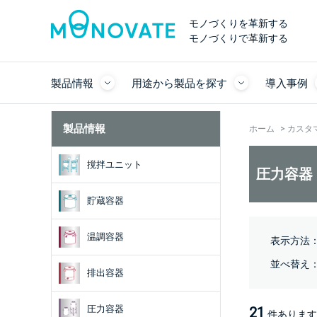
モノづくりを革新する
モノづくりで革新する
製品情報
用途から製品を探す
導入事例
製品情報
ホーム
>
カスタ
撹拌ユニット
圧力容器
貯蔵容器
温調容器
表示方法
並べ替え
排出容器
圧力容器
21
件あります