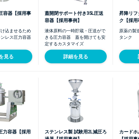
加圧容器【採用事
蓋開閉サポート付き35L圧送
昇降リフ
容器【採用事例】
ク【採用
溶け込ませるため
液体原料の一時貯蔵・圧送がで
原薬の製
テンレス圧力容器
きる圧力容器 蓋を開けても安
タンク
定するカスタマイズ
を見る
詳細を見る
圧力容器【採用
ステンレス製 試験用2L減圧ろ
カードホ