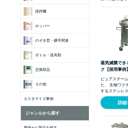
撹拌機
ホッパー
のぞき窓・継手関連
ボトル・器具類
蒸気滅菌でき
ク【採用事例
交換部品
ピュアスチー
その他
た、 生物ワク
するステンレ
カスタマイズ事例
詳細
ジャンルから探す
用途から製品を探す