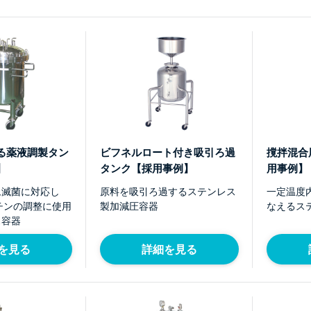
る薬液調製タン
ビフネルロート付き吸引ろ過
撹拌混合
】
タンク【採用事例】
用事例】
ム滅菌に対応し
原料を吸引ろ過するステンレス
一定温度
チンの調整に使用
製加減圧容器
なえるス
ス容器
を見る
詳細を見る