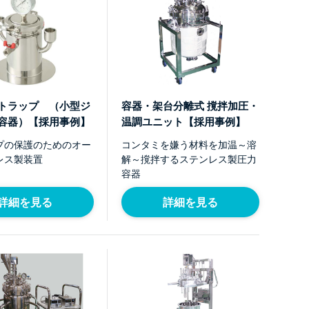
トラップ （小型ジ
容器・架台分離式 撹拌加圧・
容器）【採用事例】
温調ユニット【採用事例】
プの保護のためのオー
コンタミを嫌う材料を加温～溶
レス製装置
解～撹拌するステンレス製圧力
容器
詳細を見る
詳細を見る