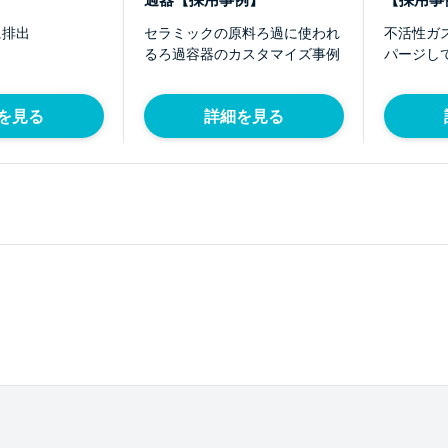
過器【採用事例】
【採用事
に排出
セラミックの原料ろ過に使われ
不活性ガ
るろ過容器のカスタマイズ事例
パージし
を見る
詳細を見る