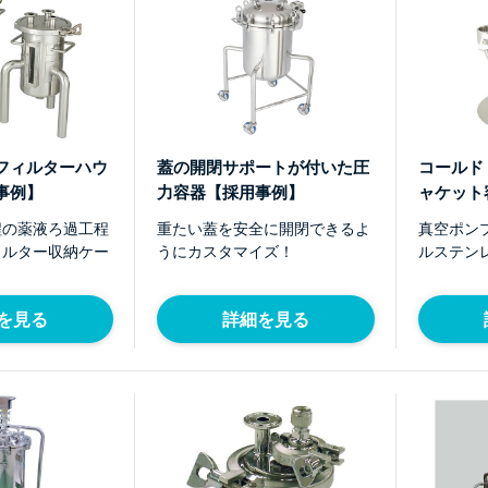
フィルターハウ
蓋の開閉サポートが付いた圧
コールド
事例】
力容器【採用事例】
ャケット
程の薬液ろ過工程
重たい蓋を安全に開閉できるよ
真空ポン
ィルター収納ケー
うにカスタマイズ！
ルステン
を見る
詳細を見る