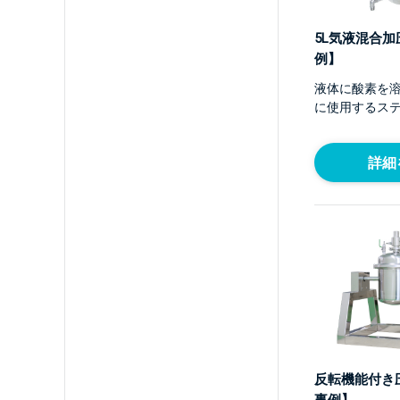
5L気液混合
例】
液体に酸素を
に使用するス
詳細
反転機能付き