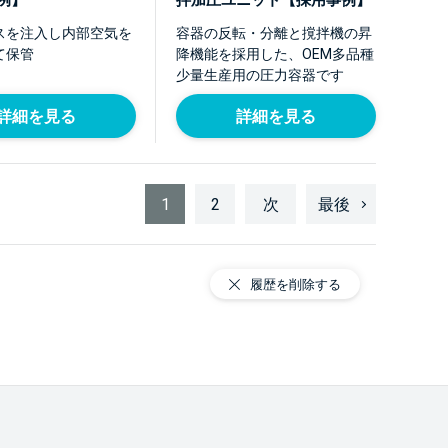
例】
拌加圧ユニット【採用事例】
スを注入し内部空気を
容器の反転・分離と撹拌機の昇
て保管
降機能を採用した、OEM多品種
少量生産用の圧力容器です
詳細を見る
詳細を見る
1
2
次
最後
履歴を削除する