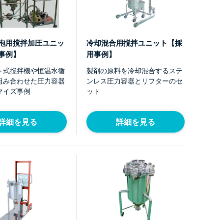
泡用撹拌加圧ユニッ
冷却混合用撹拌ユニット【採
事例】
用事例】
ト式撹拌機や恒温水循
製剤の原料を冷却混合するステ
組み合わせた圧力容器
ンレス圧力容器とリフターのセ
マイズ事例
ット
詳細を見る
詳細を見る