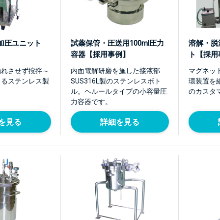
加圧ユニット
試薬保管・圧送用100ml圧力
溶解・脱
容器【採用事例】
ト【採用
触れさせず撹拌～
内面電解研磨を施した接液部
マグネッ
きるステンレス製
SUS316L製のステンレスボト
環装置を
ル。ヘルールタイプの小容量圧
のカスタ
力容器です。
を見る
詳細を見る