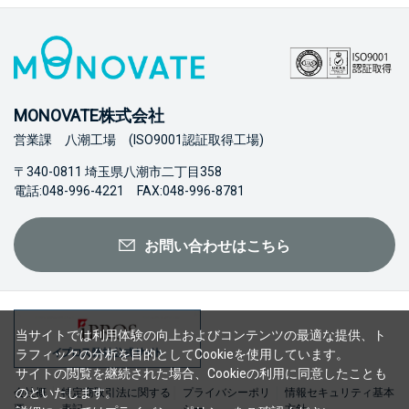
MONOVATE株式会社
営業課 八潮工場 (ISO9001認証取得工場)
〒340-0811 埼玉県八潮市二丁目358
電話:048-996-4221 FAX:048-996-8781
お問い合わせはこちら
当サイトでは利用体験の向上およびコンテンツの最適な提供、ト
ラフィックの分析を目的としてCookieを使用しています。
サイトの閲覧を継続された場合、Cookieの利用に同意したことも
のといたします。
会社概
特定商取引法に関する
プライバシーポリ
情報セキュリティ基本