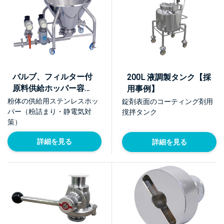
バルブ、フィルター付
200L 液調製タンク【採
原料供給ホッパー容器
用事例】
【採用事例】
粉体の供給用ステンレスホッ
錠剤表面のコーティング剤用
パー（粉詰まり・静電気対
撹拌タンク
策）
詳細を見る
詳細を見る