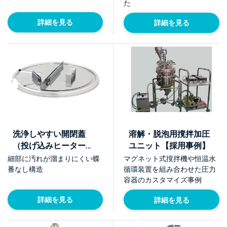
た
詳細を見る
詳細を見る
洗浄しやすい開閉蓋
溶解・脱泡用撹拌加圧
（投げ込みヒーター付
ユニット【採用事例】
き撹拌タンク用）【採
細部に汚れが溜まりにくい蝶
マグネット式撹拌機や恒温水
用事例】
番なし構造
循環装置を組み合わせた圧力
容器のカスタマイズ事例
詳細を見る
詳細を見る