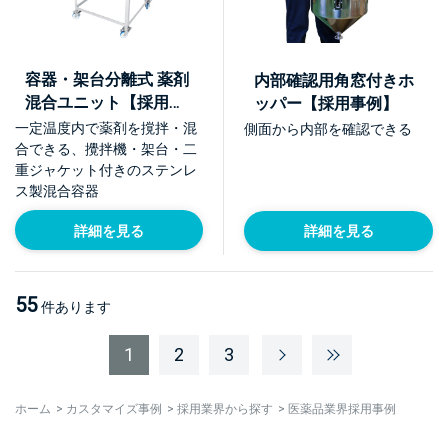
容器・架台分離式 薬剤
内部確認用角窓付きホ
混合ユニット【採用事
ッパー【採用事例】
例】
一定温度内で薬剤を撹拌・混
側面から内部を確認できる
合できる、攪拌機・架台・二
重ジャケット付きのステンレ
ス製混合容器
詳細を見る
詳細を見る
55
件あります
1
2
3
ホーム
>
カスタマイズ事例
>
採用業界から探す
>
医薬品業界採用事例