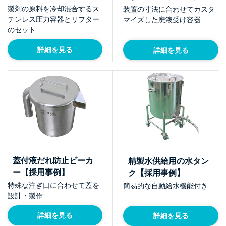
製剤の原料を冷却混合するス
装置の寸法に合わせてカスタ
テンレス圧力容器とリフター
マイズした廃液受け容器
のセット
詳細を見る
詳細を見る
蓋付液だれ防止ビーカ
精製水供給用の水タン
ー【採用事例】
ク【採用事例】
特殊な注ぎ口に合わせて蓋を
簡易的な自動給水機能付き
設計・製作
詳細を見る
詳細を見る