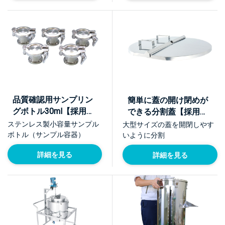
品質確認用サンプリン
簡単に蓋の開け閉めが
グボトル30ml【採用事
できる分割蓋【採用事
例】
例】
ステンレス製小容量サンプル
大型サイズの蓋を開閉しやす
ボトル（サンプル容器）
いように分割
詳細を見る
詳細を見る