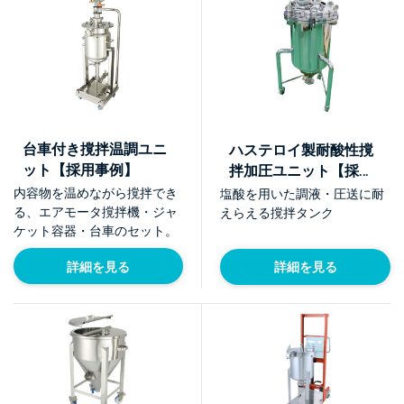
台車付き撹拌温調ユニ
ハステロイ製耐酸性撹
ット【採用事例】
拌加圧ユニット【採用
事例】
内容物を温めながら撹拌でき
塩酸を用いた調液・圧送に耐
る、エアモータ撹拌機・ジャ
えらえる撹拌タンク
ケット容器・台車のセット。
詳細を見る
詳細を見る