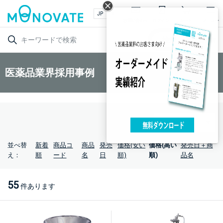
お問い合わせ
ログイン
カート
メニュー
検索
詳細検索
医薬品業界採用事例
並べ替
新着
商品コ
商品
発売
価格(安い
価格(高い
発売日＋商
え：
順
ード
名
日
順)
順)
品名
55
件あります