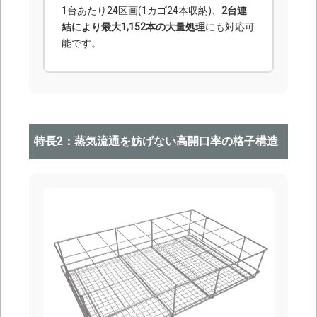
1台あたり24区画(1カゴ24本収納)、
2台連
結により最大1,152本の大量処理
にも対応可
能です。
特長2：蒸気流通を妨げない高開口率の格子構造