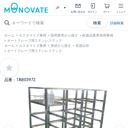
お問い合わせ
ログイン
カート
メニュー
検索
詳細検索
ホーム
>
カスタマイズ事例
>
採用業界から探す
>
医薬品業界採用事例
>
オートクレーブ用ステンレスラック
ホーム
>
カスタマイズ事例
>
形状から探す
>
容器以外
>
オートクレーブ用ステンレスラック
品番：1AB03972