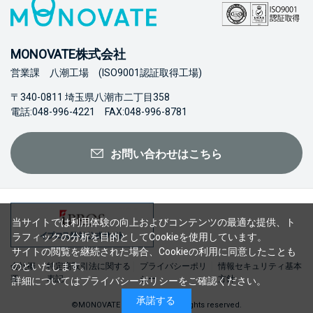
MONOVATE株式会社
営業課 八潮工場 (ISO9001認証取得工場)
〒340-0811 埼玉県八潮市二丁目358
電話:048-996-4221 FAX:048-996-8781
お問い合わせはこちら
当サイトでは利用体験の向上およびコンテンツの最適な提供、ト
ラフィックの分析を目的としてCookieを使用しています。
サイトの閲覧を継続された場合、Cookieの利用に同意したことも
のといたします。
会社概
特定商取引法に関する
プライバシーポリ
情報セキュリティ基本
要
表記
シー
方針
詳細については
プライバシーポリシー
をご確認ください。
承諾する
©MONOVATE Co., Ltd. 2023 All rights reserved.