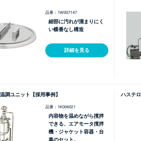
品番：1W007147
細部に汚れが溜まりにく
い蝶番なし構造
詳細を見る
温調ユニット【採用事例】
ハステロ
品番：1K006021
内容物を温めながら撹拌
できる、エアモータ撹拌
機・ジャケット容器・台
車のセット。