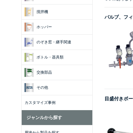
撹拌機
バルブ、フィ
ホッパー
のぞき窓・継手関連
ボトル・器具類
交換部品
その他
目盛付きボー
カスタマイズ事例
ジャンルから探す
用途から製品を探す