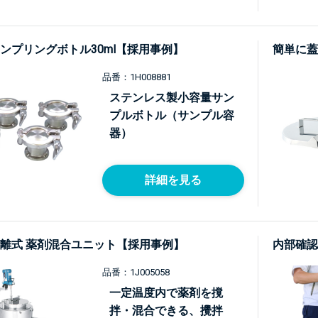
ンプリングボトル30ml【採用事例】
簡単に蓋
品番：1H008881
ステンレス製小容量サン
プルボトル（サンプル容
器）
詳細を見る
離式 薬剤混合ユニット【採用事例】
内部確認
品番：1J005058
一定温度内で薬剤を撹
拌・混合できる、攪拌