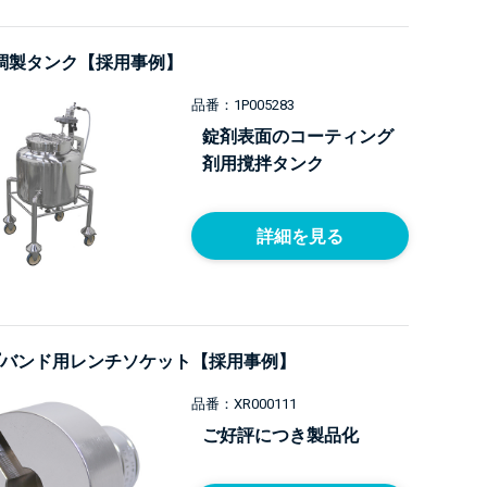
 液調製タンク【採用事例】
品番：1P005283
錠剤表面のコーティング
剤用撹拌タンク
詳細を見る
バンド用レンチソケット【採用事例】
品番：XR000111
ご好評につき製品化