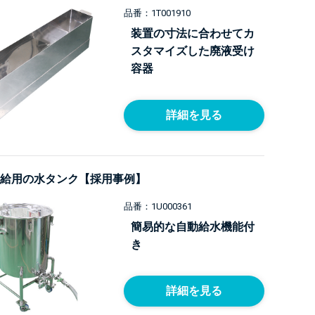
品番：1T001910
装置の寸法に合わせてカ
スタマイズした廃液受け
容器
詳細を見る
給用の水タンク【採用事例】
品番：1U000361
簡易的な自動給水機能付
き
詳細を見る