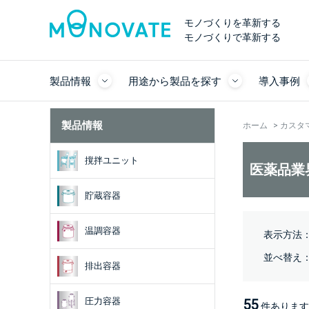
モノづくりを革新する
モノづくりで革新する
製品情報
用途から製品を探す
導入事例
製品情報
ホーム
>
カスタ
撹拌ユニット
医薬品業
貯蔵容器
温調容器
表示方法
並べ替え
排出容器
圧力容器
55
件あります