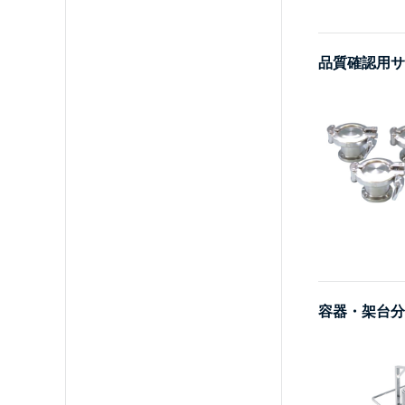
品質確認用サ
容器・架台分