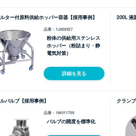
ルター付原料供給ホッパー容器【採用事例】
200L
品番：1J003927
粉体の供給用ステンレス
ホッパー（粉詰まり・静
電気対策）
詳細を見る
ルバルブ【採用事例】
クランプ
品番：1W011759
バルブの開度を標準化