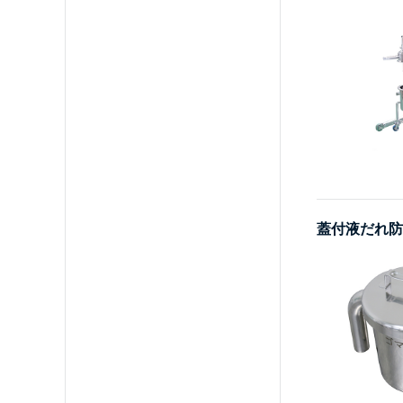
蓋付液だれ防