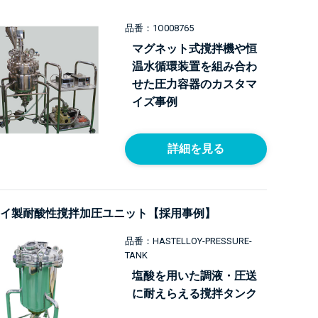
品番：1O008765
マグネット式撹拌機や恒
温水循環装置を組み合わ
せた圧力容器のカスタマ
イズ事例
詳細を見る
イ製耐酸性撹拌加圧ユニット【採用事例】
品番：HASTELLOY-PRESSURE-
TANK
塩酸を用いた調液・圧送
に耐えらえる撹拌タンク