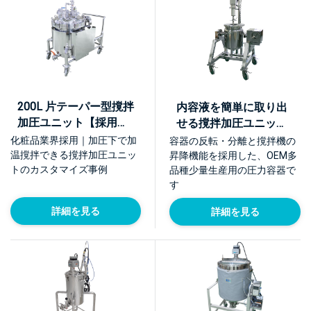
200L 片テーパー型撹拌
内容液を簡単に取り出
加圧ユニット【採用事
せる撹拌加圧ユニット
例】
【採用事例】
化粧品業界採用｜加圧下で加
容器の反転・分離と撹拌機の
温撹拌できる撹拌加圧ユニッ
昇降機能を採用した、OEM多
トのカスタマイズ事例
品種少量生産用の圧力容器で
す
詳細を見る
詳細を見る