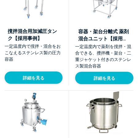
撹拌混合用加減圧タン
容器・架台分離式 薬剤
ク【採用事例】
混合ユニット【採用事
例】
一定温度内で撹拌・混合をお
一定温度内で薬剤を撹拌・混
こなえるステンレス製の圧力
合できる、攪拌機・架台・二
容器
重ジャケット付きのステンレ
ス製混合容器
詳細を見る
詳細を見る