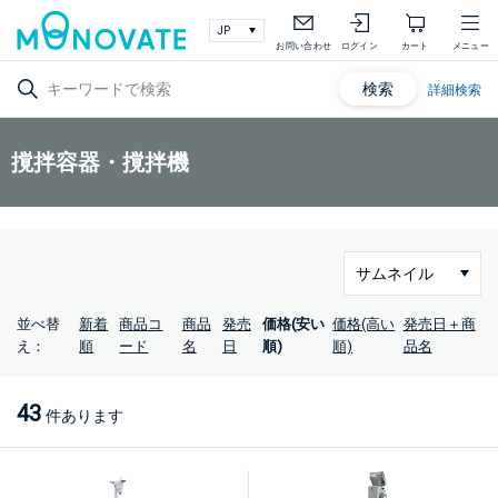
お問い合わせ
ログイン
カート
メニュー
検索
詳細検索
撹拌容器・撹拌機
並べ替
新着
商品コ
商品
発売
価格(安い
価格(高い
発売日＋商
え：
順
ード
名
日
順)
順)
品名
43
件あります