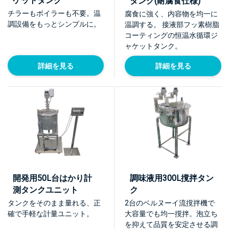
ケットタンク
タンク(耐腐食仕様)
チラーもボイラーも不要。温
腐食に強く、内容物を均一に
調設備をもっとシンプルに。
温調する。 接液部フッ素樹脂
コーティングの恒温水循環ジ
ャケットタンク。
詳細を見る
詳細を見る
開発用50L台はかり計
調味液用300L撹拌タン
測タンクユニット
ク
タンクをそのまま量れる、正
2台のベルヌーイ流撹拌機で
確で手軽な計量ユニット。
大容量でも均一撹拌。泡立ち
を抑えて品質を安定させる調