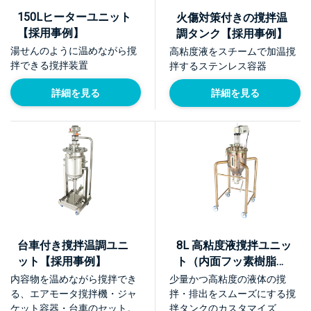
150Lヒーターユニット
火傷対策付きの撹拌温
【採用事例】
調タンク【採用事例】
湯せんのように温めながら撹
高粘度液をスチームで加温撹
拌できる撹拌装置
拌するステンレス容器
詳細を見る
詳細を見る
台車付き撹拌温調ユニ
8L 高粘度液撹拌ユニッ
ット【採用事例】
ト（内面フッ素樹脂コ
ーティング）【採用事
内容物を温めながら撹拌でき
少量かつ高粘度の液体の撹
例】
る、エアモータ撹拌機・ジャ
拌・排出をスムーズにする撹
ケット容器・台車のセット。
拌タンクのカスタマイズ