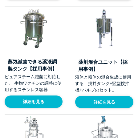
蒸気滅菌できる薬液調
薬剤混合ユニット【採
製タンク【採用事例】
用事例】
ピュアスチーム滅菌に対応し
液体と粉体の混合生成に使用
た、 生物ワクチンの調整に使
する、撹拌タンク+竪型撹拌
用するステンレス容器
機+バルブのセット。
詳細を見る
詳細を見る