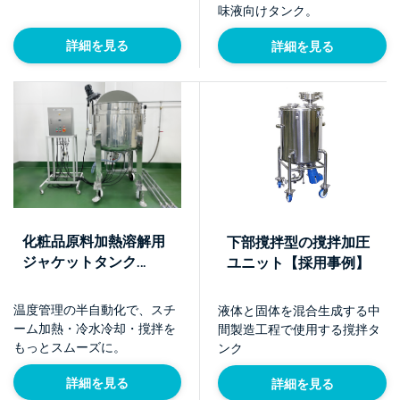
味液向けタンク。
詳細を見る
詳細を見る
化粧品原料加熱溶解用
下部撹拌型の撹拌加圧
ジャケットタンク
ユニット【採用事例】
（600L 電磁弁制御タイ
プ）
温度管理の半自動化で、スチ
液体と固体を混合生成する中
ーム加熱・冷水冷却・撹拌を
間製造工程で使用する撹拌タ
もっとスムーズに。
ンク
詳細を見る
詳細を見る