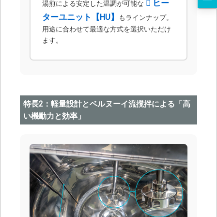
ヒー
湯煎による安定した温調が可能な
ターユニット【HU】
もラインナップ。
用途に合わせて最適な方式を選択いただけ
ます。
特長2：軽量設計とベルヌーイ流撹拌による「高
い機動力と効率」