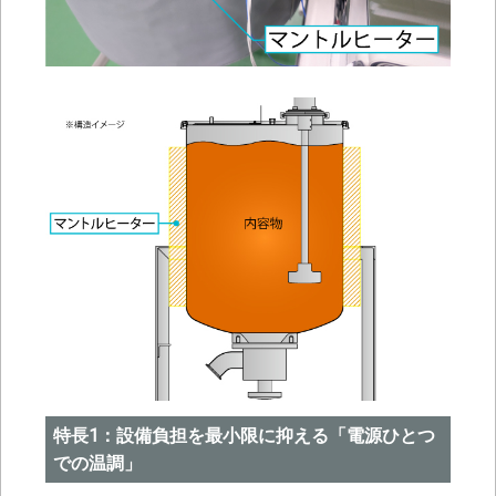
特長1：設備負担を最小限に抑える「電源ひとつ
での温調」