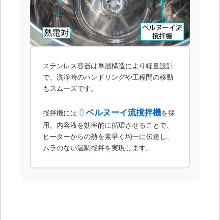
ステンレス容器は単層構造により軽量設計
で、洗浄時のハンドリングや工程間の移動
もスムーズです。
ベルヌーイ流撹拌機
撹拌機には
を採
用。内容液を効率的に循環させることで、
ヒーターからの熱を素早く均一に伝達し、
ムラのない温調撹拌を実現します。