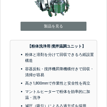
製品を見る
【粉体洗浄用 撹拌温調ユニット】
粉体と溶剤を分けて回収できるろ紙設置
構造
容器反転・撹拌機昇降機構付きで回収・
清掃が容易
高さ1,800mmで作業性と安全性を両立
マントルヒーターで粉体を効率的に加
温・洗浄
減圧（吸引）によるろ過方式を採用