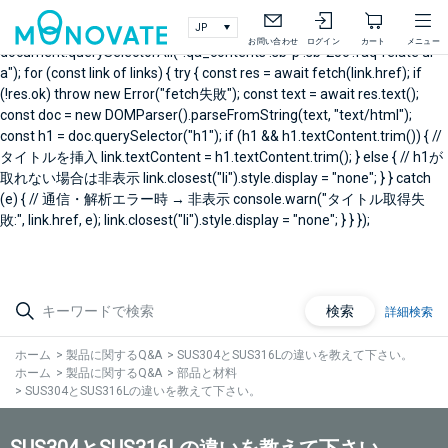
document.addEventListener("DOMContentLoaded", async () => { // 製
品Q&A右メニュー関連Q&A const links =
お問い合わせ
ログイン
カート
メニュー
document.querySelectorAll(".qa_contents .sb-p .sb-25c .faq-relate ul
a"); for (const link of links) { try { const res = await fetch(link.href); if
(!res.ok) throw new Error("fetch失敗"); const text = await res.text();
const doc = new DOMParser().parseFromString(text, "text/html");
const h1 = doc.querySelector("h1"); if (h1 && h1.textContent.trim()) { //
タイトルを挿入 link.textContent = h1.textContent.trim(); } else { // h1が
取れない場合は非表示 link.closest("li").style.display = "none"; } } catch
(e) { // 通信・解析エラー時 → 非表示 console.warn("タイトル取得失
敗:", link.href, e); link.closest("li").style.display = "none"; } } });
検索
詳細検索
ホーム
>
製品に関するQ&A
>
SUS304とSUS316Lの違いを教えて下さい。
ホーム
>
製品に関するQ&A
>
部品と材料
>
SUS304とSUS316Lの違いを教えて下さい。
SUS304とSUS316Lの違いを教えて下さい。