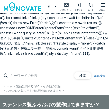
document.addEventListener("DOMContentLoaded", async () => { // 製
品Q&A右メニュー関連Q&A const links =
お問い合わせ
ログイン
カート
メニュー
document.querySelectorAll(".qa_contents .sb-p .sb-25c .faq-relate ul
a"); for (const link of links) { try { const res = await fetch(link.href); if
(!res.ok) throw new Error("fetch失敗"); const text = await res.text();
const doc = new DOMParser().parseFromString(text, "text/html");
const h1 = doc.querySelector("h1"); if (h1 && h1.textContent.trim()) { //
タイトルを挿入 link.textContent = h1.textContent.trim(); } else { // h1が
取れない場合は非表示 link.closest("li").style.display = "none"; } } catch
(e) { // 通信・解析エラー時 → 非表示 console.warn("タイトル取得失
敗:", link.href, e); link.closest("li").style.display = "none"; } } });
検索
詳細検索
ホーム
>
製品に関するQ&A
>
その他の製品
>
ステンレス製ふろおけの製作はできますか？
ステンレス製ふろおけの製作はできますか？