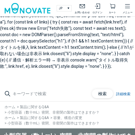
document.addEventListener("DOMContentLoaded", async () => { // 製
品Q&A右メニュー関連Q&A const links =
お問い合わせ
ログイン
カート
メニュー
document.querySelectorAll(".qa_contents .sb-p .sb-25c .faq-relate ul
a"); for (const link of links) { try { const res = await fetch(link.href); if
(!res.ok) throw new Error("fetch失敗"); const text = await res.text();
const doc = new DOMParser().parseFromString(text, "text/html");
const h1 = doc.querySelector("h1"); if (h1 && h1.textContent.trim()) { //
タイトルを挿入 link.textContent = h1.textContent.trim(); } else { // h1が
取れない場合は非表示 link.closest("li").style.display = "none"; } } catch
(e) { // 通信・解析エラー時 → 非表示 console.warn("タイトル取得失
敗:", link.href, e); link.closest("li").style.display = "none"; } } });
検索
詳細検索
ホーム
>
製品に関するQ&A
>
小型容器（数十mL）密閉、非密閉の製作はできますか？
ホーム
>
製品に関するQ&A
>
容量、構造の変更
>
小型容器（数十mL）密閉、非密閉の製作はできますか？