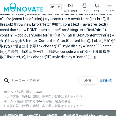
document.addEventListener("DOMContentLoaded", async () => { // 製
品Q&A右メニュー関連Q&A const links =
お問い合わせ
ログイン
カート
メニュー
document.querySelectorAll(".qa_contents .sb-p .sb-25c .faq-relate ul
a"); for (const link of links) { try { const res = await fetch(link.href); if
(!res.ok) throw new Error("fetch失敗"); const text = await res.text();
const doc = new DOMParser().parseFromString(text, "text/html");
const h1 = doc.querySelector("h1"); if (h1 && h1.textContent.trim()) { //
タイトルを挿入 link.textContent = h1.textContent.trim(); } else { // h1が
取れない場合は非表示 link.closest("li").style.display = "none"; } } catch
(e) { // 通信・解析エラー時 → 非表示 console.warn("タイトル取得失
敗:", link.href, e); link.closest("li").style.display = "none"; } } });
検索
詳細検索
ホーム
>
製品に関するQ&A
>
大型容器（数千L）密閉、非密閉の製作はできますか？
ホーム
>
製品に関するQ&A
>
容量、構造の変更
>
大型容器（数千L）密閉、非密閉の製作はできますか？