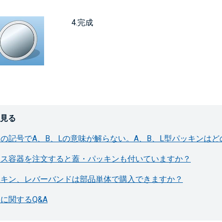
4.完成
を見る
の記号でA、B、Lの意味が解らない。A、B、L型パッキンは
レス容器を注文すると蓋・パッキンも付いていますか？
ッキン、レバーバンドは部品単体で購入できますか？
に関するQ&A