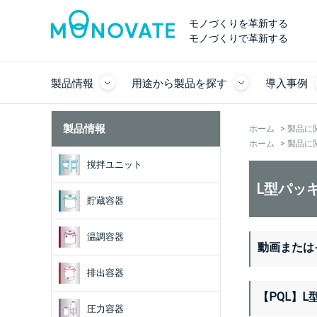
モノづくりを革新する
モノづくりで革新する
製品情報
用途から製品を探す
導入事例
製品情報
ホーム
>
製品に
ホーム
>
製品に
撹拌ユニット
L型パッ
貯蔵容器
温調容器
動画または
排出容器
【PQL】
圧力容器