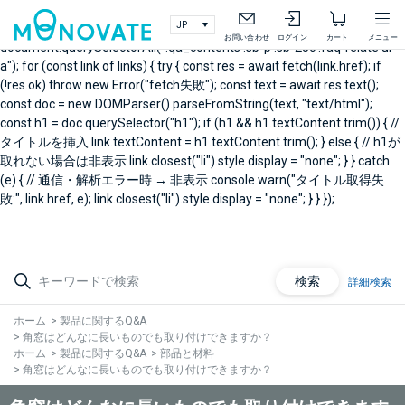
document.addEventListener("DOMContentLoaded", async () => { // 製
品Q&A右メニュー関連Q&A const links =
お問い合わせ
ログイン
カート
メニュー
document.querySelectorAll(".qa_contents .sb-p .sb-25c .faq-relate ul
a"); for (const link of links) { try { const res = await fetch(link.href); if
(!res.ok) throw new Error("fetch失敗"); const text = await res.text();
const doc = new DOMParser().parseFromString(text, "text/html");
const h1 = doc.querySelector("h1"); if (h1 && h1.textContent.trim()) { //
タイトルを挿入 link.textContent = h1.textContent.trim(); } else { // h1が
取れない場合は非表示 link.closest("li").style.display = "none"; } } catch
(e) { // 通信・解析エラー時 → 非表示 console.warn("タイトル取得失
敗:", link.href, e); link.closest("li").style.display = "none"; } } });
検索
詳細検索
ホーム
>
製品に関するQ&A
>
角窓はどんなに長いものでも取り付けできますか？
ホーム
>
製品に関するQ&A
>
部品と材料
>
角窓はどんなに長いものでも取り付けできますか？