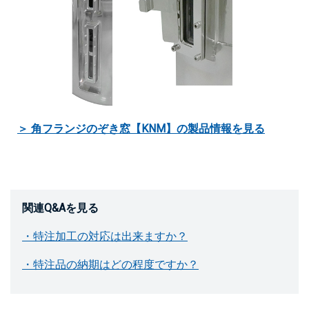
＞ 角フランジのぞき窓【KNM】の製品情報を見る
関連Q&Aを見る
・特注加工の対応は出来ますか？
・特注品の納期はどの程度ですか？