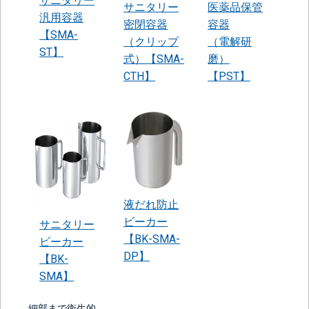
サニタリー
サニタリー
医薬品保管
汎用容器
密閉容器
容器
【SMA-
（クリップ
（電解研
ST】
式）【SMA-
磨）
CTH】
【PST】
液だれ防止
ビーカー
サニタリー
【BK-SMA-
ビーカー
DP】
【BK-
SMA】
細部まで衛生的