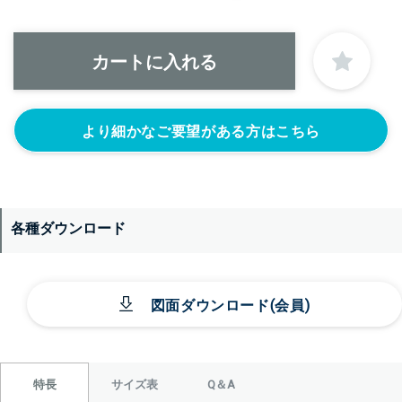
＞＞詳しくはこちらから
正面側の下部にノズルをつける
より細かなご要望がある方はこちら
ニップル
ニップル
ニップル
1/4’(+22440円)
3/8’(+22440円)
1/2’(+22440円)
ソケット
ソケット
ソケット
1/4’(+22440円)
3/8’(+22440円)
1/2’(+22440円)
各種ダウンロード
ヘルール
ヘルール
なし
1S’(+22440円)
1.5S’(+22440円)
図面ダウンロード(会員)
サイズ表
Q＆A
特長