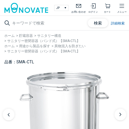
お問い合わせ
ログイン
カート
メニュー
検索
詳細検索
ホーム
>
貯蔵容器
>
サニタリー構造
>
サニタリー密閉容器（バンド式）【SMA-CTL】
ホーム
>
用途から製品を探す
>
異物混入を防ぎたい
>
サニタリー密閉容器（バンド式）【SMA-CTL】
品番：SMA-CTL