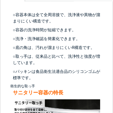
＞＞詳しくはこちらから
○容器本体は全て全周溶接で、洗浄液や異物が溜
まりにくい構造です。
背面側に部品をつける
○容器の洗浄時間が短縮できます。
なし
レベル計をつけ
目盛りをつける
○洗浄・洗浄確認を簡素化できます。
る(+56760円)
(+10560円)
○底の角は、汚れが溜まりにくいR構造です。
シール座をつけ
カードホルダー
る(+10560円)
をつける
○取っ手は、従来品と比べて、洗浄性と強度が増
(+13200円)
しています。
○パッキンは食品衛生法適合品のシリコンゴムが
標準です。
衛生的な取っ手
サニタリー容器の特長