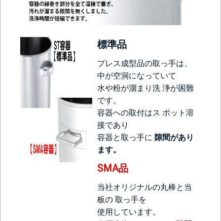
標準品
プレス成型品の取っ手は、
中が空洞になっていて
水や粉が溜まり洗 浄が困難
です。
容器への取付はス ポット溶
接であり
容器と取っ手に
隙間があり
ます。
SMA品
当社オリジナルの丸棒と当
板の 取っ手を
使用しています。